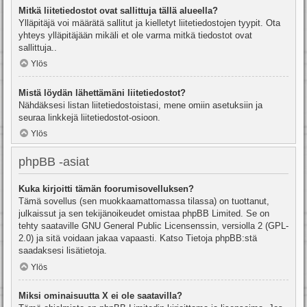
Mitkä liitetiedostot ovat sallittuja tällä alueella?
Ylläpitäjä voi määrätä sallitut ja kielletyt liitetiedostojen tyypit. Ota
yhteys ylläpitäjään mikäli et ole varma mitkä tiedostot ovat
sallittuja..
Ylös
Mistä löydän lähettämäni liitetiedostot?
Nähdäksesi listan liitetiedostoistasi, mene omiin asetuksiin ja
seuraa linkkejä liitetiedostot-osioon.
Ylös
phpBB -asiat
Kuka kirjoitti tämän foorumisovelluksen?
Tämä sovellus (sen muokkaamattomassa tilassa) on tuottanut,
julkaissut ja sen tekijänoikeudet omistaa
phpBB Limited
. Se on
tehty saataville GNU General Public Licensenssin, versiolla 2 (GPL-
2.0) ja sitä voidaan jakaa vapaasti. Katso
Tietoja phpBB:stä
saadaksesi lisätietoja.
Ylös
Miksi ominaisuutta X ei ole saatavilla?