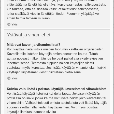
ylläpitäjään ja lähetä hänelle täysi kopio saamastasi sähköpostista.
On tärkeää, että se sisältää kaikki otsaketiedot sähköpostista,
jotka sisältävät viestin lähettäjän tiedot. Foorumin ylläpitäjä voi
sitten toimia tarpeen mukaan.
Ylös
Ystävät ja vihamiehet
Mitä ovat kaveri ja vihamieslistat?
Voit käyttää näitä listoja muiden foorumin käyttäjien organisointiin.
Kaverilistalle lisätään käyttäjiä omien asetusten kautta. Tämä
auttaa nopeasti näkemään jos he ovat paikalla ja yksityisviestien
lähettämisessä. Teemasta riippuen näiden käyttäjien viestit
saatetaan myös korostaa. Jos lisäät käyttäjän vihamieheksi, kaikki
käyttäjän kirjoittamat viestit piilotetaan oletuksena.
Ylös
Kuinka voin lisätä / poistaa käyttäjiä kavereista tai vihamiehistä
Voit lisätä käyttäjiä listoihisi kahdella tapaa. Jokaisen käyttäjän
profiilissa on linkki jonka kautta voit lisätä heidät joko kavereihin tai
vihamiehiin. Vaihtoehtoisesti omista asetuksista voit lisätä käyttäjiä
suoraan syöttämällä heidän käyttäjänimen. Voit myös poistaa
käyttäjiä listaltasi samalta sivulta.