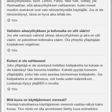
aikavyöhykkeesi, esim. Lontoo, Pariisi, New York, Sidney, jne.
Huomaathan, että aikavyöhykkeen vaihtaminen, kuten monet
muutkin asetukset ovat vain rekisteröityneille käyttäjille. Jos et ole
rekisteröitynyt, tämä on hyvä aika tehdä niin.
Ylös
Vaihdoin aikavyöhykkeen ja kellonaika on silti väärin!
Jos olet varmasti valinnut oikean aikavyöhykkeen ja aika on silti
väärin, on palvelimen kellonaika väärin. Ota yhteyttä ylläpitäjään
korjataksesi ongelman.
Ylös
Kieleni ei ole valittavana!
Joko ylläpitäjä ei ole asentanut kielellesi kielipakettia tai kukaan ei
ole kääntänyt tätä foorumia kielellesi. Kokeile pyytää foorumin
ylläpitäjältä, josko hän voisi asentaa tarvitsemasi kielipaketin. Jos
kielipakettia ei ole olemassa, voit luoda uuden käännöksen.
Lisätietoja löytyy
phpBB
®:n sivuilta.
Ylös
Mitä kuvia on käyttäjänimeni vieressä?
Viestejä katsottaessa käyttäjänimen vieressä saattaa näkyä kaksi
kuvaa. Yksi niistä voi olla arvonimeesi liitetty kuva esimerkiksi