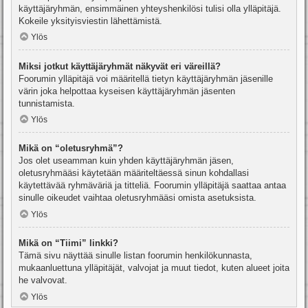
käyttäjäryhmän, ensimmäinen yhteyshenkilösi tulisi olla ylläpitäjä.
Kokeile yksityisviestin lähettämistä.
Ylös
Miksi jotkut käyttäjäryhmät näkyvät eri väreillä?
Foorumin ylläpitäjä voi määritellä tietyn käyttäjäryhmän jäsenille
värin joka helpottaa kyseisen käyttäjäryhmän jäsenten
tunnistamista.
Ylös
Mikä on “oletusryhmä”?
Jos olet useamman kuin yhden käyttäjäryhmän jäsen,
oletusryhmääsi käytetään määriteltäessä sinun kohdallasi
käytettävää ryhmäväriä ja titteliä. Foorumin ylläpitäjä saattaa antaa
sinulle oikeudet vaihtaa oletusryhmääsi omista asetuksista.
Ylös
Mikä on “Tiimi” linkki?
Tämä sivu näyttää sinulle listan foorumin henkilökunnasta,
mukaanluettuna ylläpitäjät, valvojat ja muut tiedot, kuten alueet joita
he valvovat.
Ylös