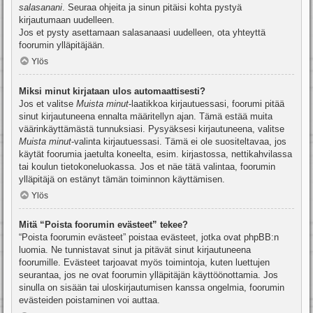
salasanani
. Seuraa ohjeita ja sinun pitäisi kohta pystyä
kirjautumaan uudelleen.
Jos et pysty asettamaan salasanaasi uudelleen, ota yhteyttä
foorumin ylläpitäjään.
Ylös
Miksi minut kirjataan ulos automaattisesti?
Jos et valitse
Muista minut
-laatikkoa kirjautuessasi, foorumi pitää
sinut kirjautuneena ennalta määritellyn ajan. Tämä estää muita
väärinkäyttämästä tunnuksiasi. Pysyäksesi kirjautuneena, valitse
Muista minut
-valinta kirjautuessasi. Tämä ei ole suositeltavaa, jos
käytät foorumia jaetulta koneelta, esim. kirjastossa, nettikahvilassa
tai koulun tietokoneluokassa. Jos et näe tätä valintaa, foorumin
ylläpitäjä on estänyt tämän toiminnon käyttämisen.
Ylös
Mitä “Poista foorumin evästeet” tekee?
“Poista foorumin evästeet” poistaa evästeet, jotka ovat phpBB:n
luomia. Ne tunnistavat sinut ja pitävät sinut kirjautuneena
foorumille. Evästeet tarjoavat myös toimintoja, kuten luettujen
seurantaa, jos ne ovat foorumin ylläpitäjän käyttöönottamia. Jos
sinulla on sisään tai uloskirjautumisen kanssa ongelmia, foorumin
evästeiden poistaminen voi auttaa.