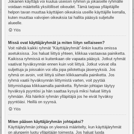
Jokainen käyttäjä voi kuulua useisiin ryhmiin ja jokaiselle ryhmälle
voidaan määritellä yksilölliset oikeudet. Tämä tarjoaa ylläpitäjille
helpon tavan muuttaa käyttäjien oikeuksia useille käyttäjille kerralla,
kuten muuttaa valvojien oikeuksia tai hallita pääsyä suljetulle
alueelle.
Ylös
Missä ovat käyttäjäryhmät ja miten liityn sellaiseen?
Voit nähdä kaikki ryhmät “Käyttäjäryhmät”-linkin kautta omissa
asetuksissa. Jos haluat liittyä yhteen, klikkaa vastaavaa painiketta.
Kaikissa ryhmissä ei kuitenkaan ole vapaata pääsyä. Jotkut ryhmät
vaativat hyväksynnän ennen kuin voit liittyä. Jotkut voivat olla
suljettuja ja joissakin voi olla jopa piilotettuja jäsenyyksiä. Jos
ryhmä on avoin, voit liittyä siihen klikkaamalla painiketta. Jos
ryhmä vaatii hyväksynnän liittymistä varten, voit pyytää
liittymislupaa klikkaamalla painiketta. Ryhmän johtajan täytyy
hyväksyä pyyntösi ja hän saattaa kysyä miksi haluat liittyä
ryhmään. Älä häiriköi ryhmän ylläpitäjiä jos he eivät hyväksy
pyyntöäsi. Heillä on syynsä.
Ylös
Miten pääsen käyttäjäryhmän johtajaksi?
Käyttäjäryhmän johtaja on yleensä määritelty, kun käyttäjäryhmät
on alunperin luotu ylläpitäjän toimesta. Jos haluat luoda