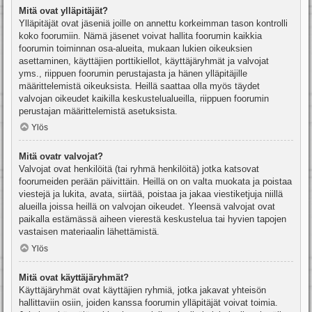
Mitä ovat ylläpitäjät?
Ylläpitäjät ovat jäseniä joille on annettu korkeimman tason kontrolli
koko foorumiin. Nämä jäsenet voivat hallita foorumin kaikkia
foorumin toiminnan osa-alueita, mukaan lukien oikeuksien
asettaminen, käyttäjien porttikiellot, käyttäjäryhmät ja valvojat
yms., riippuen foorumin perustajasta ja hänen ylläpitäjille
määrittelemistä oikeuksista. Heillä saattaa olla myös täydet
valvojan oikeudet kaikilla keskustelualueilla, riippuen foorumin
perustajan määrittelemistä asetuksista.
Ylös
Mitä ovatr valvojat?
Valvojat ovat henkilöitä (tai ryhmä henkilöitä) jotka katsovat
foorumeiden perään päivittäin. Heillä on on valta muokata ja poistaa
viestejä ja lukita, avata, siirtää, poistaa ja jakaa viestiketjuja niillä
alueilla joissa heillä on valvojan oikeudet. Yleensä valvojat ovat
paikalla estämässä aiheen vierestä keskustelua tai hyvien tapojen
vastaisen materiaalin lähettämistä.
Ylös
Mitä ovat käyttäjäryhmät?
Käyttäjäryhmät ovat käyttäjien ryhmiä, jotka jakavat yhteisön
hallittaviin osiin, joiden kanssa foorumin ylläpitäjät voivat toimia.