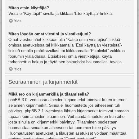
Miten etsin käyttäjiä?
Vieraile “Käyttäjät”-sivulla ja klikkaa “Etsi käyttäjä”-linkkiä.
Ylös
Miten löydän omat viestini ja viestiketjuni?
Omat viestisi näet klikkaamalla “Katso omia viestejäsi”-linkkiä
omissa asetuksissa tai klikkaamalla “Etsi käyttäjän viesteistä”-
linkkiä omalla profiilisivullasi tai klikkaamalla “Pikalinkit”-valikkoa
foorumin ylälaidassa. Etsiäksesi omia viestiketjuja, käytä
tarkennettua hakua ja täytä sen hakuehdot haluamallasi tavalla.
Ylös
Seuraaminen ja kirjanmerkit
Mikä ero on kirjanmerkillä ja tilaamisella?
phpBB 3.0 -versiossa aiheiden kirjanmerkit toimivat kuten internet-
selaimen kirjanmerkit. Sinua ei huomautettu jos aiheeseen tuli
päivitys. phpBB 3.1 -versiosta lähtien kirjanmerkit toimivat samaan
tapaan kuin aiheiden tilaaminen. Voit saada ilmoituksen kun aihe
josta sinulla on kirjanmerkki päivittyy. Tilaaminen puolestaan
huomauttaa sinua kun aiheeseen tai foorumiin tulee päivitys.
Huomautusten asetukset ja tilausten asetukset voidaan määrittää
omissa asetuksissa kohdassa “Omat asetukset”.