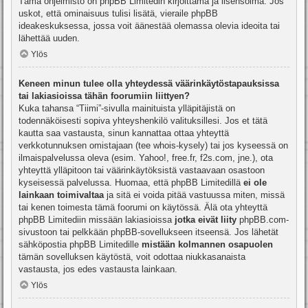
Tämä ohjelmisto on phpBB Limitedin kirjoittama ja lisensoima. Jos
uskot, että ominaisuus tulisi lisätä, vieraile
phpBB
ideakeskuksessa
, jossa voit äänestää olemassa olevia ideoita tai
lähettää uuden.
Ylös
Keneen minun tulee olla yhteydessä väärinkäytöstapauksissa
tai lakiasioissa tähän foorumiin liittyen?
Kuka tahansa “Tiimi”-sivulla mainituista ylläpitäjistä on
todennäköisesti sopiva yhteyshenkilö valituksillesi. Jos et tätä
kautta saa vastausta, sinun kannattaa ottaa yhteyttä
verkkotunnuksen omistajaan (tee
whois-kysely
) tai jos kyseessä on
ilmaispalvelussa oleva (esim. Yahoo!, free.fr, f2s.com, jne.), ota
yhteyttä ylläpitoon tai väärinkäytöksistä vastaavaan osastoon
kyseisessä palvelussa. Huomaa, että phpBB Limitedillä
ei ole
lainkaan toimivaltaa
ja sitä ei voida pitää vastuussa miten, missä
tai kenen toimesta tämä foorumi on käytössä. Älä ota yhteyttä
phpBB Limitediin missään lakiasioissa
jotka eivät liity
phpBB.com-
sivustoon tai pelkkään phpBB-sovellukseen itseensä. Jos lähetät
sähköpostia phpBB Limitedille
mistään kolmannen osapuolen
tämän sovelluksen käytöstä, voit odottaa niukkasanaista
vastausta, jos edes vastausta lainkaan.
Ylös