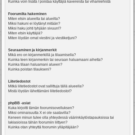
Kuinka voin lisätä / poistaa käyttäjiä kavereista tai vihamiehistä
Foorumilta hakeminen
Miten etsin alueelta tai alueilta?
Miksi hakuni ei löytänyt mitään?
Miksi haku johti tyhjään sivuun!?
Miten etsin käyttäjiä?
Miten löydän omat viestini ja viestiketjuni?
Seuraaminen ja kirjanmerkit
Mikä ero on kirjanmerkillä ja tilaamisella?
Kuinka teen kirjanmerkin tai seuraan haluamaani aihetta?
Kuinka tilaan haluamani alueen?
Kuinka poistan tilaukseni?
Liitetiedostot
Mitkä liitetiedostot ovat sallittuja tällä alueella?
Mistä löydän lähettämäni liitetiedostot?
phpBB -asiat
Kuka kirjoitti tämän foorumisovelluksen?
Miksi ominaisuutta X ei ole saatavilla?
Keneen minun tulee olla yhteydessä väärinkäytöstapauksissa tai
lakiasioissa tähän foorumiin liittyen?
Kuinka otan yhteyttä foorumin ylläpitäjään?