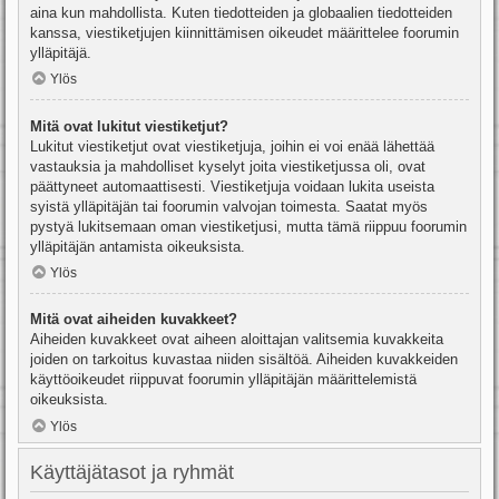
aina kun mahdollista. Kuten tiedotteiden ja globaalien tiedotteiden
kanssa, viestiketjujen kiinnittämisen oikeudet määrittelee foorumin
ylläpitäjä.
Ylös
Mitä ovat lukitut viestiketjut?
Lukitut viestiketjut ovat viestiketjuja, joihin ei voi enää lähettää
vastauksia ja mahdolliset kyselyt joita viestiketjussa oli, ovat
päättyneet automaattisesti. Viestiketjuja voidaan lukita useista
syistä ylläpitäjän tai foorumin valvojan toimesta. Saatat myös
pystyä lukitsemaan oman viestiketjusi, mutta tämä riippuu foorumin
ylläpitäjän antamista oikeuksista.
Ylös
Mitä ovat aiheiden kuvakkeet?
Aiheiden kuvakkeet ovat aiheen aloittajan valitsemia kuvakkeita
joiden on tarkoitus kuvastaa niiden sisältöä. Aiheiden kuvakkeiden
käyttöoikeudet riippuvat foorumin ylläpitäjän määrittelemistä
oikeuksista.
Ylös
Käyttäjätasot ja ryhmät