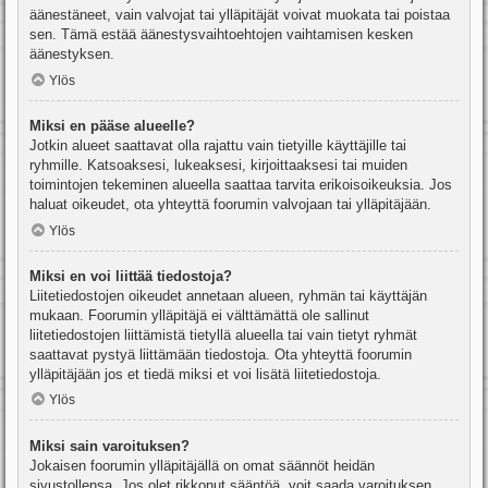
äänestäneet, vain valvojat tai ylläpitäjät voivat muokata tai poistaa
sen. Tämä estää äänestysvaihtoehtojen vaihtamisen kesken
äänestyksen.
Ylös
Miksi en pääse alueelle?
Jotkin alueet saattavat olla rajattu vain tietyille käyttäjille tai
ryhmille. Katsoaksesi, lukeaksesi, kirjoittaaksesi tai muiden
toimintojen tekeminen alueella saattaa tarvita erikoisoikeuksia. Jos
haluat oikeudet, ota yhteyttä foorumin valvojaan tai ylläpitäjään.
Ylös
Miksi en voi liittää tiedostoja?
Liitetiedostojen oikeudet annetaan alueen, ryhmän tai käyttäjän
mukaan. Foorumin ylläpitäjä ei välttämättä ole sallinut
liitetiedostojen liittämistä tietyllä alueella tai vain tietyt ryhmät
saattavat pystyä liittämään tiedostoja. Ota yhteyttä foorumin
ylläpitäjään jos et tiedä miksi et voi lisätä liitetiedostoja.
Ylös
Miksi sain varoituksen?
Jokaisen foorumin ylläpitäjällä on omat säännöt heidän
sivustollensa. Jos olet rikkonut sääntöä, voit saada varoituksen.