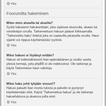
Ylös
Foorumilta hakeminen
Miten etsin alueelta tai alueilta?
Syötä hakutermi hakukenttään, joka sijaitsee etusivulla, alueen tai
viestiketjun sivulla. Tarkennettuun hakuun pääset klikkaamalla
“Tarkennettu haku”-linkkiä joka on saatavilla jokaisella sivulla. Haun
sijainti voi riippua käyttämästäsi tyylistä.
Ylös
Miksi hakuni ei löytänyt mitään?
Hakusi oli todennäköisesti liian epämääräinen ja sisälsi useita
yleisiä termejä, joita phpBB ei ole indeksoinut. Ole tarkempi ja
käytä Tarkennetun haun valintoja.
Ylös
Miksi haku johti tyhjään sivuun!?
Hakusi palautti liian monta tulosta ja palvelin ei pystynyt
käsittelemään niitä. Käytä “Tarkennettua hakua” ja ole tarkempi
hakuehdoissa ja alueissa joilta etsit.
Ylös