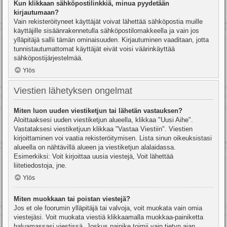
Kun klikkaan sähköpostilinkkiä, minua pyydetään
kirjautumaan?
Vain rekisteröityneet käyttäjät voivat lähettää sähköpostia muille
käyttäjille sisäänrakennetulla sähköpostilomakkeella ja vain jos
ylläpitäjä sallii tämän ominaisuuden. Kirjautuminen vaaditaan, jotta
tunnistautumattomat käyttäjät eivät voisi väärinkäyttää
sähköpostijärjestelmää.
Ylös
Viestien lähetyksen ongelmat
Miten luon uuden viestiketjun tai lähetän vastauksen?
Aloittaaksesi uuden viestiketjun alueella, klikkaa "Uusi Aihe".
Vastataksesi viestiketjuun klikkaa "Vastaa Viestiin". Viestien
kirjoittaminen voi vaatia rekisteröitymisen. Lista sinun oikeuksistasi
alueella on nähtävillä alueen ja viestiketjun alalaidassa.
Esimerkiksi: Voit kirjoittaa uusia viestejä, Voit lähettää
liitetiedostoja, jne.
Ylös
Miten muokkaan tai poistan viestejä?
Jos et ole foorumin ylläpitäjä tai valvoja, voit muokata vain omia
viestejäsi. Voit muokata viestiä klikkaamalla muokkaa-painiketta
haluamassasi viestissä. Joskus painike toimii vain tietyn ajan