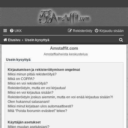
UKK
Rekisteröidy
Kirjaudu sisään
E
Etusivu
Usein kysyttyä
t
Amstaffit.com
Amstaffiaiheista keskustelua
s
Usein kysyttyä
i
Kirjautumisen ja rekisteröitymisen ongelmat
Miksi minun pitää rekisteröityä?
Mikä on COPPA?
Miksi en voi rekisteröityä?
Rekisteröidyin, mutta en voi kirjautua!
Miksi en voi kirjautua sisään?
Rekisteröidyin joskus aiemmin, mutta en voi enää kirjautua sisään?!
Olen hukannut salasanani!
Miksi minut kirjataan ulos automaattisesti?
Mitä “Poista foorumin evästeet” tekee?
Käyttäjän asetukset
Miten muutan asetuksiani?