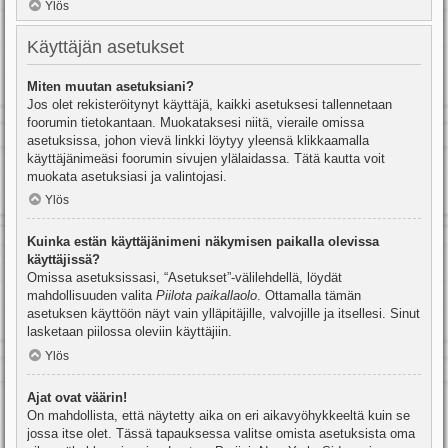
Ylös
Käyttäjän asetukset
Miten muutan asetuksiani?
Jos olet rekisteröitynyt käyttäjä, kaikki asetuksesi tallennetaan
foorumin tietokantaan. Muokataksesi niitä, vieraile omissa
asetuksissa, johon vievä linkki löytyy yleensä klikkaamalla
käyttäjänimeäsi foorumin sivujen ylälaidassa. Tätä kautta voit
muokata asetuksiasi ja valintojasi.
Ylös
Kuinka estän käyttäjänimeni näkymisen paikalla olevissa
käyttäjissä?
Omissa asetuksissasi, “Asetukset”-välilehdellä, löydät
mahdollisuuden valita
Piilota paikallaolo
. Ottamalla tämän
asetuksen käyttöön näyt vain ylläpitäjille, valvojille ja itsellesi. Sinut
lasketaan piilossa oleviin käyttäjiin.
Ylös
Ajat ovat väärin!
On mahdollista, että näytetty aika on eri aikavyöhykkeeltä kuin se
jossa itse olet. Tässä tapauksessa valitse omista asetuksista oma