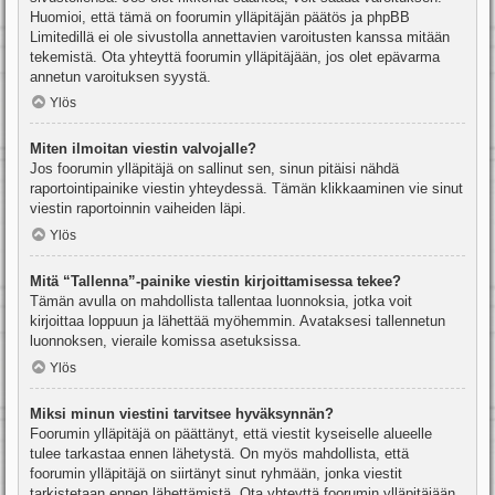
Huomioi, että tämä on foorumin ylläpitäjän päätös ja phpBB
Limitedillä ei ole sivustolla annettavien varoitusten kanssa mitään
tekemistä. Ota yhteyttä foorumin ylläpitäjään, jos olet epävarma
annetun varoituksen syystä.
Ylös
Miten ilmoitan viestin valvojalle?
Jos foorumin ylläpitäjä on sallinut sen, sinun pitäisi nähdä
raportointipainike viestin yhteydessä. Tämän klikkaaminen vie sinut
viestin raportoinnin vaiheiden läpi.
Ylös
Mitä “Tallenna”-painike viestin kirjoittamisessa tekee?
Tämän avulla on mahdollista tallentaa luonnoksia, jotka voit
kirjoittaa loppuun ja lähettää myöhemmin. Avataksesi tallennetun
luonnoksen, vieraile komissa asetuksissa.
Ylös
Miksi minun viestini tarvitsee hyväksynnän?
Foorumin ylläpitäjä on päättänyt, että viestit kyseiselle alueelle
tulee tarkastaa ennen lähetystä. On myös mahdollista, että
foorumin ylläpitäjä on siirtänyt sinut ryhmään, jonka viestit
tarkistetaan ennen lähettämistä. Ota yhteyttä foorumin ylläpitäjään