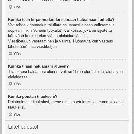
Ylös
Kuinka teen kirjanmerkin tai seuraan haluamaani aihetta?
Voit tehdä kirjanmekin tai tilata haluamasi aiheen valitsemalla
sopivan linkin “Aiheen työkalut” -valikossa, joka on sijoitettu
kätevästi keskustelun ylä- ja alalaidan lähelle.
Viestiketjuun vastaaminen ja valinta “Huomauta kun vastaus
lähetetään” tilaa viestiketjun.
Ylös
Kuinka tilaan haluamani alueen?
Tilataksesi haluamasi alueen, valitse “Tilaa alue” -linkki, aluesivun
alalaidassa.
Ylös
Kuinka poistan tilaukseni?
Poistaaksesi tilauksiasi, mene omiin asetuksiisi ja seuraa linkkejä
tilauksiisi.
Ylös
Liitetiedostot