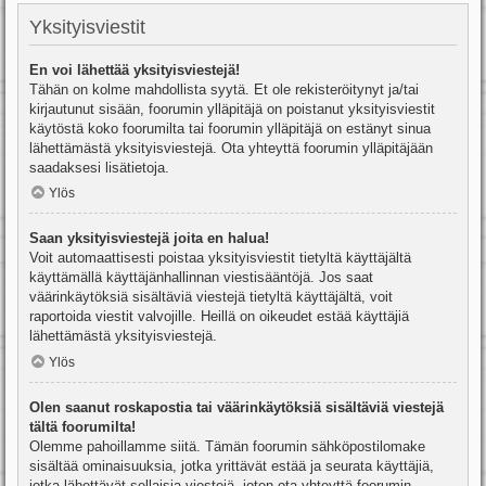
Yksityisviestit
En voi lähettää yksityisviestejä!
Tähän on kolme mahdollista syytä. Et ole rekisteröitynyt ja/tai
kirjautunut sisään, foorumin ylläpitäjä on poistanut yksityisviestit
käytöstä koko foorumilta tai foorumin ylläpitäjä on estänyt sinua
lähettämästä yksityisviestejä. Ota yhteyttä foorumin ylläpitäjään
saadaksesi lisätietoja.
Ylös
Saan yksityisviestejä joita en halua!
Voit automaattisesti poistaa yksityisviestit tietyltä käyttäjältä
käyttämällä käyttäjänhallinnan viestisääntöjä. Jos saat
väärinkäytöksiä sisältäviä viestejä tietyltä käyttäjältä, voit
raportoida viestit valvojille. Heillä on oikeudet estää käyttäjiä
lähettämästä yksityisviestejä.
Ylös
Olen saanut roskapostia tai väärinkäytöksiä sisältäviä viestejä
tältä foorumilta!
Olemme pahoillamme siitä. Tämän foorumin sähköpostilomake
sisältää ominaisuuksia, jotka yrittävät estää ja seurata käyttäjiä,
jotka lähettävät sellaisia viestejä, joten ota yhteyttä foorumin