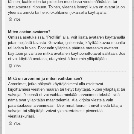
tähtien, laatikoiden tai pisteiden muodossa viestimäärästäsi tai
statuksestasi riippuen. Toinen, yleensä isompi kuva on avatar ja on
yleensä uniikki tai henkilökohtainen jokaisella käyttäjällä.
Ylös
Miten asetan avataren?
Omissa asetuksissa, “Profiilin” alla, voit lisätä avataren käyttämällä
jotain neljästä tavasta: Gravatar, galleriasta, käyttää kuvaa muualta
tai ladata kuvan. Foorumin ylläpitäjä päättää otetaanko avataret
käyttöön ja valitsee mitkä avatarien käyttöönottotavat sallitaan. Jos
et voi käyttää avataria, ota yhteyttä foorumin ylläpitäjään.
Ylös
Mikä on arvonimi ja miten vaihdan sen?
Arvonimet, jotka näkyvät käyttäjänimesi alla osoittavat
kirjoittamiesi viestien määrän tai tietyt käyttäjät, kuten ylläpitäjät tai
valvojat. Yleensä et voi vaihtaa minkään arvonimen tekstiä, sillä
nämä ovat ylläpitäjän määrittelemiä. Älä kirjoita viestejä vain
parantaaksesi arvonimeäsi. Useimmat foorumit eivät siedä tätä ja
valvojat tai ylläpitäjät voivat yksinkertaisesti pienentää
viestilaskuriasi.
Ylös