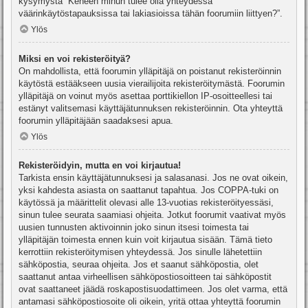
kysymystä “Keneen minun tulee olla yhteydessä
väärinkäytöstapauksissa tai lakiasioissa tähän foorumiin liittyen?”.
Ylös
Miksi en voi rekisteröityä?
On mahdollista, että foorumin ylläpitäjä on poistanut rekisteröinnin
käytöstä estääkseen uusia vierailijoita rekisteröitymästä. Foorumin
ylläpitäjä on voinut myös asettaa porttikiellon IP-osoitteellesi tai
estänyt valitsemasi käyttäjätunnuksen rekisteröinnin. Ota yhteyttä
foorumin ylläpitäjään saadaksesi apua.
Ylös
Rekisteröidyin, mutta en voi kirjautua!
Tarkista ensin käyttäjätunnuksesi ja salasanasi. Jos ne ovat oikein,
yksi kahdesta asiasta on saattanut tapahtua. Jos COPPA-tuki on
käytössä ja määrittelit olevasi alle 13-vuotias rekisteröityessäsi,
sinun tulee seurata saamiasi ohjeita. Jotkut foorumit vaativat myös
uusien tunnusten aktivoinnin joko sinun itsesi toimesta tai
ylläpitäjän toimesta ennen kuin voit kirjautua sisään. Tämä tieto
kerrottiin rekisteröitymisen yhteydessä. Jos sinulle lähetettiin
sähköpostia, seuraa ohjeita. Jos et saanut sähköpostia, olet
saattanut antaa virheellisen sähköpostiosoitteen tai sähköpostit
ovat saattaneet jäädä roskapostisuodattimeen. Jos olet varma, että
antamasi sähköpostiosoite oli oikein, yritä ottaa yhteyttä foorumin