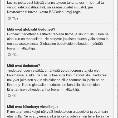
kuviin, jotka ovat käyttäjätunnistuksen takana, esim. hotmail tai
yahoo sähköpostilaatikot, salasanasuojatut sivustot, jne.
Näyttääksesi kuvan, käytä BBCoden [img]-tagia.
Ylös
Mitä ovat globaalit tiedotteet?
Globaalit tiedotteet sisältävät tärkeää tietoa ja sinun tulisi lukea ne
aina kun on mahdolista. Ne näkyvät jokaisen alueen ylälaidassa ja
omissa asetuksissa. Globaalien tiedotteiden oikeudet myöntää
foorumin ylläpitäjä.
Ylös
Mitä ovat tiedotteet?
Tiedotteet usein sisältävät tärkeää tietoa foorumista jota olet
lukemassa ja siksi ne tulisi lukea aina kun mahdollista. Tiedotteet
näkyvät jokaisen sivun ylälaidassa niillä foorumeilla joihin ne on
lähetetty. Kuten globaalien tiedotteiden kohdalla, tiedotteiden
lähettämisen oikeudet antaa foorumin ylläpitäjä.
Ylös
Mitä ovat kiinnitetyt viestiketjut
Kiinnitetyt viestiketjut näkyvät tiedotteiden alapuolella ja ovat vain
etusivulla. Ne ovat yleensä aika tärkeitä, joten sinun tulisi lukea ne