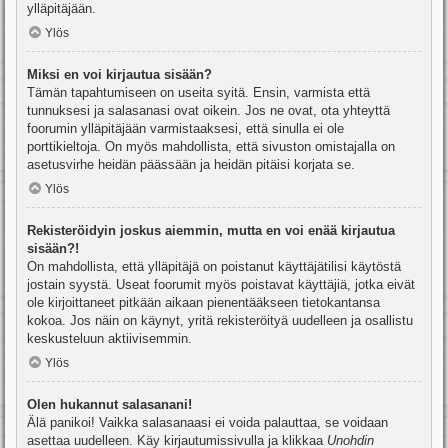
ylläpitäjään.
Ylös
Miksi en voi kirjautua sisään?
Tämän tapahtumiseen on useita syitä. Ensin, varmista että
tunnuksesi ja salasanasi ovat oikein. Jos ne ovat, ota yhteyttä
foorumin ylläpitäjään varmistaaksesi, että sinulla ei ole
porttikieltoja. On myös mahdollista, että sivuston omistajalla on
asetusvirhe heidän päässään ja heidän pitäisi korjata se.
Ylös
Rekisteröidyin joskus aiemmin, mutta en voi enää kirjautua
sisään?!
On mahdollista, että ylläpitäjä on poistanut käyttäjätilisi käytöstä
jostain syystä. Useat foorumit myös poistavat käyttäjiä, jotka eivät
ole kirjoittaneet pitkään aikaan pienentääkseen tietokantansa
kokoa. Jos näin on käynyt, yritä rekisteröityä uudelleen ja osallistu
keskusteluun aktiivisemmin.
Ylös
Olen hukannut salasanani!
Älä panikoi! Vaikka salasanaasi ei voida palauttaa, se voidaan
asettaa uudelleen. Käy kirjautumissivulla ja klikkaa
Unohdin