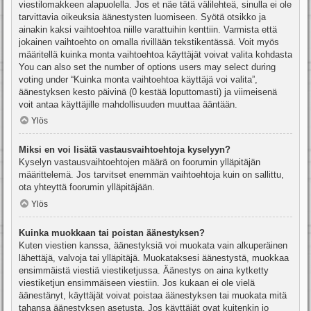
viestilomakkeen alapuolella. Jos et näe tätä välilehteä, sinulla ei ole
tarvittavia oikeuksia äänestysten luomiseen. Syötä otsikko ja
ainakin kaksi vaihtoehtoa niille varattuihin kenttiin. Varmista että
jokainen vaihtoehto on omalla rivillään tekstikentässä. Voit myös
määritellä kuinka monta vaihtoehtoa käyttäjät voivat valita kohdasta
You can also set the number of options users may select during
voting under “Kuinka monta vaihtoehtoa käyttäjä voi valita”,
äänestyksen kesto päivinä (0 kestää loputtomasti) ja viimeisenä
voit antaa käyttäjille mahdollisuuden muuttaa ääntään.
Ylös
Miksi en voi lisätä vastausvaihtoehtoja kyselyyn?
Kyselyn vastausvaihtoehtojen määrä on foorumin ylläpitäjän
määrittelemä. Jos tarvitset enemmän vaihtoehtoja kuin on sallittu,
ota yhteyttä foorumin ylläpitäjään.
Ylös
Kuinka muokkaan tai poistan äänestyksen?
Kuten viestien kanssa, äänestyksiä voi muokata vain alkuperäinen
lähettäjä, valvoja tai ylläpitäjä. Muokataksesi äänestystä, muokkaa
ensimmäistä viestiä viestiketjussa. Äänestys on aina kytketty
viestiketjun ensimmäiseen viestiin. Jos kukaan ei ole vielä
äänestänyt, käyttäjät voivat poistaa äänestyksen tai muokata mitä
tahansa äänestyksen asetusta. Jos käyttäjät ovat kuitenkin jo