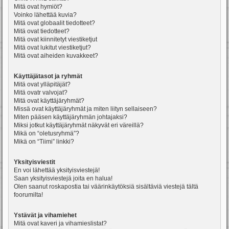
Mitä ovat hymiöt?
Voinko lähettää kuvia?
Mitä ovat globaalit tiedotteet?
Mitä ovat tiedotteet?
Mitä ovat kiinnitetyt viestiketjut
Mitä ovat lukitut viestiketjut?
Mitä ovat aiheiden kuvakkeet?
Käyttäjätasot ja ryhmät
Mitä ovat ylläpitäjät?
Mitä ovatr valvojat?
Mitä ovat käyttäjäryhmät?
Missä ovat käyttäjäryhmät ja miten liityn sellaiseen?
Miten pääsen käyttäjäryhmän johtajaksi?
Miksi jotkut käyttäjäryhmät näkyvät eri väreillä?
Mikä on “oletusryhmä”?
Mikä on “Tiimi” linkki?
Yksityisviestit
En voi lähettää yksityisviestejä!
Saan yksityisviestejä joita en halua!
Olen saanut roskapostia tai väärinkäytöksiä sisältäviä viestejä tältä
foorumilta!
Ystävät ja vihamiehet
Mitä ovat kaveri ja vihamieslistat?