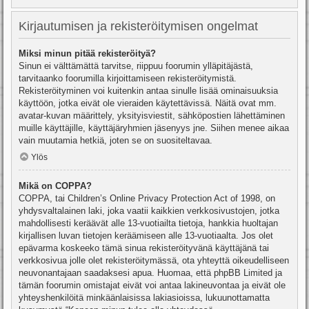
Kirjautumisen ja rekisteröitymisen ongelmat
Miksi minun pitää rekisteröityä?
Sinun ei välttämättä tarvitse, riippuu foorumin ylläpitäjästä,
tarvitaanko foorumilla kirjoittamiseen rekisteröitymistä.
Rekisteröityminen voi kuitenkin antaa sinulle lisää ominaisuuksia
käyttöön, jotka eivät ole vieraiden käytettävissä. Näitä ovat mm.
avatar-kuvan määrittely, yksityisviestit, sähköpostien lähettäminen
muille käyttäjille, käyttäjäryhmien jäsenyys jne. Siihen menee aikaa
vain muutamia hetkiä, joten se on suositeltavaa.
Ylös
Mikä on COPPA?
COPPA, tai Children’s Online Privacy Protection Act of 1998, on
yhdysvaltalainen laki, joka vaatii kaikkien verkkosivustojen, jotka
mahdollisesti keräävät alle 13-vuotiailta tietoja, hankkia huoltajan
kirjallisen luvan tietojen keräämiseen alle 13-vuotiaalta. Jos olet
epävarma koskeeko tämä sinua rekisteröityvänä käyttäjänä tai
verkkosivua jolle olet rekisteröitymässä, ota yhteyttä oikeudelliseen
neuvonantajaan saadaksesi apua. Huomaa, että phpBB Limited ja
tämän foorumin omistajat eivät voi antaa lakineuvontaa ja eivät ole
yhteyshenkilöitä minkäänlaisissa lakiasioissa, lukuunottamatta