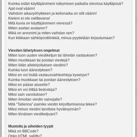
Kuinka estän käyttäjänimeni näkymisen paikalla olevissa käyttäjissä?
Ajat ovat väärin!
Vaihdoin aikavyöhykkeen ja kellonaika on silti väärin!
Kieleni ei ole valittavana!
Mitä kuvia on käyttäjänimeni vieressä?
Miten asetan avataren?
Mikä on arvonimi ja miten vaihdan sen?
Kun klikkaan sähköpostilinkkiä, minua pyydetään kirjautumaan?
Viestien lähetyksen ongelmat
Miten luon uuden viestiketjun tai lähetän vastauksen?
Miten muokkaan tai poistan viestejä?
Miten liitän allekirjoituksen viestiini?
Kuinka luon äänestyksen?
Miksi en voi lisätä vastausvaihtoehtoja kyselyyn?
Kuinka muokkaan tai poistan äänestyksen?
Miksi en pääse alueelle?
Miksi en voi liittää tiedostoja?
Miksi sain varoituksen?
Miten ilmoitan viestin valvojalle?
Mitä “Tallenna”-painike viestin kirjoittamisessa tekee?
Miksi minun viestini tarvitsee hyväksynnän?
Miten tönäisen viestiketjuani?
Muotoilu ja aiheiden tyypit
Mikä on BBCode?
Onko HTML sallittu?