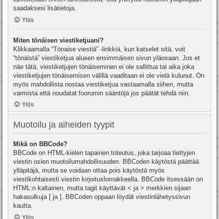
saadaksesi lisätietoja.
Ylös
Miten tönäisen viestiketjuani?
Klikkaamalla “Tönaise viestiä” -linkkiä, kun katselet sitä, voit
“tönäistä” viestiketjua alueen ensimmäisen sivun yläosaan. Jos et
näe tätä, viestiketjujen tönäiseminen ei ole sallittua tai aika joka
viestiketjujen tönäisemisen välillä vaaditaan ei ole vielä kulunut. On
myös mahdollista nostaa viestiketjua vastaamalla siihen, mutta
varmista että noudatat foorumin sääntöjä jos päätät tehdä niin.
Ylös
Muotoilu ja aiheiden tyypit
Mikä on BBCode?
BBCode on HTML-kielen tapainen toteutus, joka tarjoaa tiettyjen
viestin osien muotoilumahdollisuuden. BBCoden käytöstä päättää
ylläpitäjä, mutta se voidaan ottaa pois käytöstä myös
viestikohtaisesti viestin kirjoituslomakkeella. BBCode itsessään on
HTML:n kaltainen, mutta tagit käyttävät < ja > merkkien sijaan
hakasulkuja [ ja ]. BBCoden oppaan löydät viestinlähetyssivun
kautta.
Ylös