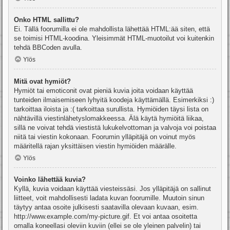
Onko HTML sallittu?
Ei. Tällä foorumilla ei ole mahdollista lähettää HTML:ää siten, että
se toimisi HTML-koodina. Yleisimmät HTML-muotoilut voi kuitenkin
tehdä BBCoden avulla.
Ylös
Mitä ovat hymiöt?
Hymiöt tai emoticonit ovat pieniä kuvia joita voidaan käyttää
tunteiden ilmaisemiseen lyhyitä koodeja käyttämällä. Esimerkiksi :)
tarkoittaa iloista ja :( tarkoittaa surullista. Hymiöiden täysi lista on
nähtävillä viestinlähetyslomakkeessa. Älä käytä hymiöitä liikaa,
sillä ne voivat tehdä viestistä lukukelvottoman ja valvoja voi poistaa
niitä tai viestin kokonaan. Foorumin ylläpitäjä on voinut myös
määritellä rajan yksittäisen viestin hymiöiden määrälle.
Ylös
Voinko lähettää kuvia?
Kyllä, kuvia voidaan käyttää viesteissäsi. Jos ylläpitäjä on sallinut
liitteet, voit mahdollisesti ladata kuvan foorumille. Muutoin sinun
täytyy antaa osoite julkisesti saatavilla olevaan kuvaan, esim.
http://www.example.com/my-picture.gif. Et voi antaa osoitetta
omalla koneellasi oleviin kuviin (ellei se ole yleinen palvelin) tai