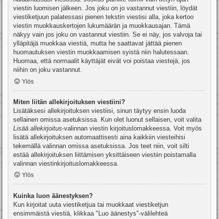
viestin luomisen jälkeen. Jos joku on jo vastannut viestiin, löydät
viestiketjuun palatessasi pienen tekstin viestisi alla, joka kertoo
viestin muokkauskertojen lukumäärän ja muokkausajan. Tämä
näkyy vain jos joku on vastannut viestiin. Se ei näy, jos valvoja tai
ylläpitäjä muokkaa viestiä, mutta he saattavat jättää pienen
huomautuksen viestin muokkaamisen syistä niin halutessaan.
Huomaa, että normaalit käyttäjät eivät voi poistaa viestejä, jos
niihin on joku vastannut.
Ylös
Miten liitän allekirjoituksen viestiini?
Lisätäksesi allekirjoituksen viestiisi, sinun täytyy ensin luoda
sellainen omissa asetuksissa. Kun olet luonut sellaisen, voit valita
Lisää allekirjoitus
-valinnan viestin kirjoituslomakkeessa. Voit myös
lisätä allekirjoituksen automaattisesti aina kaikkiin viesteihisi
tekemällä valinnan omissa asetuksissa. Jos teet niin, voit silti
estää allekirjoituksen liittämisen yksittäiseen viestiin poistamalla
valinnan viestinkirjoituslomakkeessa.
Ylös
Kuinka luon äänestyksen?
Kun kirjoitat uuta viestiketjua tai muokkaat viestiketjun
ensimmäistä viestiä, klikkaa "Luo äänestys"-välilehteä