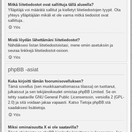
Mitkä liitetiedostot ovat sallittuja tällä alueella?
Ylläpitäjä voi määrätä sallitut ja kielletyt liitetiedostojen tyypit. Ota
yhteys ylläpitäjään mikäli et ole varma mitkä tiedostot ovat
sallittuja..
Ylös
Mistä löydän lähettämäni liitetiedostot?
Nähdäksesi listan liitetiedostoistasi, mene omiin asetuksiin ja
seuraa linkkejä liitetiedostot-osioon.
Ylös
phpBB -asiat
Kuka kirjoitti tämän foorumisovelluksen?
Tämä sovellus (sen muokkaamattomassa tilassa) on tuottanut,
julkaissut ja sen tekijänoikeudet omistaa
phpBB Limited
. Se on
tehty saataville GNU General Public Licensenssin, versiolla 2 (GPL-
2.0) ja sitä voidaan jakaa vapaasti. Katso
Tietoja phpBB:stä
saadaksesi lisätietoja.
Ylös
Miksi ominaisuutta X ei ole saatavilla?