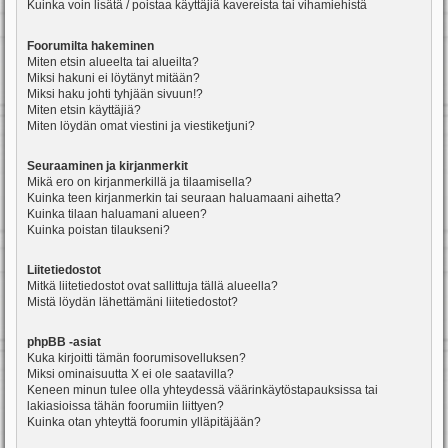
Kuinka voin lisätä / poistaa käyttäjiä kavereista tai vihamiehistä
Foorumilta hakeminen
Miten etsin alueelta tai alueilta?
Miksi hakuni ei löytänyt mitään?
Miksi haku johti tyhjään sivuun!?
Miten etsin käyttäjiä?
Miten löydän omat viestini ja viestiketjuni?
Seuraaminen ja kirjanmerkit
Mikä ero on kirjanmerkillä ja tilaamisella?
Kuinka teen kirjanmerkin tai seuraan haluamaani aihetta?
Kuinka tilaan haluamani alueen?
Kuinka poistan tilaukseni?
Liitetiedostot
Mitkä liitetiedostot ovat sallittuja tällä alueella?
Mistä löydän lähettämäni liitetiedostot?
phpBB -asiat
Kuka kirjoitti tämän foorumisovelluksen?
Miksi ominaisuutta X ei ole saatavilla?
Keneen minun tulee olla yhteydessä väärinkäytöstapauksissa tai
lakiasioissa tähän foorumiin liittyen?
Kuinka otan yhteyttä foorumin ylläpitäjään?