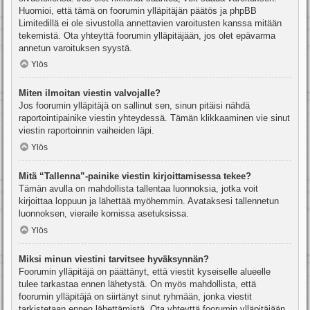
Huomioi, että tämä on foorumin ylläpitäjän päätös ja phpBB
Limitedillä ei ole sivustolla annettavien varoitusten kanssa mitään
tekemistä. Ota yhteyttä foorumin ylläpitäjään, jos olet epävarma
annetun varoituksen syystä.
Ylös
Miten ilmoitan viestin valvojalle?
Jos foorumin ylläpitäjä on sallinut sen, sinun pitäisi nähdä
raportointipainike viestin yhteydessä. Tämän klikkaaminen vie sinut
viestin raportoinnin vaiheiden läpi.
Ylös
Mitä “Tallenna”-painike viestin kirjoittamisessa tekee?
Tämän avulla on mahdollista tallentaa luonnoksia, jotka voit
kirjoittaa loppuun ja lähettää myöhemmin. Avataksesi tallennetun
luonnoksen, vieraile komissa asetuksissa.
Ylös
Miksi minun viestini tarvitsee hyväksynnän?
Foorumin ylläpitäjä on päättänyt, että viestit kyseiselle alueelle
tulee tarkastaa ennen lähetystä. On myös mahdollista, että
foorumin ylläpitäjä on siirtänyt sinut ryhmään, jonka viestit
tarkistetaan ennen lähettämistä. Ota yhteyttä foorumin ylläpitäjään