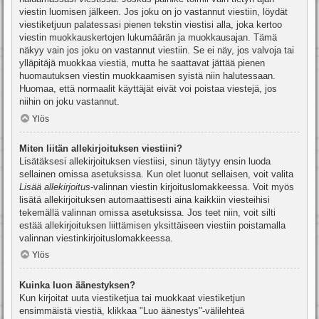
viestin luomisen jälkeen. Jos joku on jo vastannut viestiin, löydät
viestiketjuun palatessasi pienen tekstin viestisi alla, joka kertoo
viestin muokkauskertojen lukumäärän ja muokkausajan. Tämä
näkyy vain jos joku on vastannut viestiin. Se ei näy, jos valvoja tai
ylläpitäjä muokkaa viestiä, mutta he saattavat jättää pienen
huomautuksen viestin muokkaamisen syistä niin halutessaan.
Huomaa, että normaalit käyttäjät eivät voi poistaa viestejä, jos
niihin on joku vastannut.
Ylös
Miten liitän allekirjoituksen viestiini?
Lisätäksesi allekirjoituksen viestiisi, sinun täytyy ensin luoda
sellainen omissa asetuksissa. Kun olet luonut sellaisen, voit valita
Lisää allekirjoitus
-valinnan viestin kirjoituslomakkeessa. Voit myös
lisätä allekirjoituksen automaattisesti aina kaikkiin viesteihisi
tekemällä valinnan omissa asetuksissa. Jos teet niin, voit silti
estää allekirjoituksen liittämisen yksittäiseen viestiin poistamalla
valinnan viestinkirjoituslomakkeessa.
Ylös
Kuinka luon äänestyksen?
Kun kirjoitat uuta viestiketjua tai muokkaat viestiketjun
ensimmäistä viestiä, klikkaa "Luo äänestys"-välilehteä