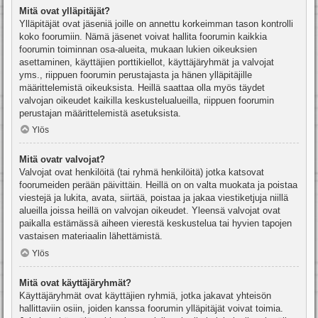
Mitä ovat ylläpitäjät?
Ylläpitäjät ovat jäseniä joille on annettu korkeimman tason kontrolli
koko foorumiin. Nämä jäsenet voivat hallita foorumin kaikkia
foorumin toiminnan osa-alueita, mukaan lukien oikeuksien
asettaminen, käyttäjien porttikiellot, käyttäjäryhmät ja valvojat
yms., riippuen foorumin perustajasta ja hänen ylläpitäjille
määrittelemistä oikeuksista. Heillä saattaa olla myös täydet
valvojan oikeudet kaikilla keskustelualueilla, riippuen foorumin
perustajan määrittelemistä asetuksista.
Ylös
Mitä ovatr valvojat?
Valvojat ovat henkilöitä (tai ryhmä henkilöitä) jotka katsovat
foorumeiden perään päivittäin. Heillä on on valta muokata ja poistaa
viestejä ja lukita, avata, siirtää, poistaa ja jakaa viestiketjuja niillä
alueilla joissa heillä on valvojan oikeudet. Yleensä valvojat ovat
paikalla estämässä aiheen vierestä keskustelua tai hyvien tapojen
vastaisen materiaalin lähettämistä.
Ylös
Mitä ovat käyttäjäryhmät?
Käyttäjäryhmät ovat käyttäjien ryhmiä, jotka jakavat yhteisön
hallittaviin osiin, joiden kanssa foorumin ylläpitäjät voivat toimia.