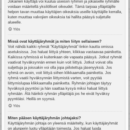
Jokainen käyttäjä voi kuulua useisiin ryhmiin ja jokaiselle ryhmälle
voidaan määritellä yksilölliset oikeudet. Tämä tarjoaa ylläpitäjille
helpon tavan muuttaa käyttäjien oikeuksia useille käyttäjille kerralla,
kuten muuttaa valvojien oikeuksia tai hallita pääsyä suljetulle
alueelle.
Ylös
Missä ovat käyttäjäryhmät ja miten liityn sellaiseen?
Voit nähdä kaikki ryhmät “Käyttäjäryhmät”-linkin kautta omissa
asetuksissa. Jos haluat liittyä yhteen, klikkaa vastaavaa painiketta.
Kaikissa ryhmissä ei kuitenkaan ole vapaata pääsyä. Jotkut ryhmät
vaativat hyväksynnän ennen kuin voit liittyä. Jotkut voivat olla
suljettuja ja joissakin voi olla jopa piilotettuja jäsenyyksiä. Jos
ryhmä on avoin, voit liittyä siihen klikkaamalla painiketta. Jos
ryhmä vaatii hyväksynnän liittymistä varten, voit pyytää
liittymislupaa klikkaamalla painiketta. Ryhmän johtajan täytyy
hyväksyä pyyntösi ja hän saattaa kysyä miksi haluat liittyä
ryhmään. Älä häiriköi ryhmän ylläpitäjiä jos he eivät hyväksy
pyyntöäsi. Heillä on syynsä.
Ylös
Miten pääsen käyttäjäryhmän johtajaksi?
Käyttäjäryhmän johtaja on yleensä määritelty, kun käyttäjäryhmät
on alunperin luotu ylläpitäjän toimesta. Jos haluat luoda