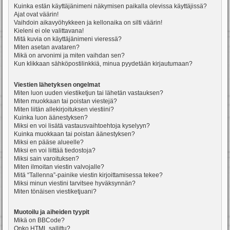
Kuinka estän käyttäjänimeni näkymisen paikalla olevissa käyttäjissä?
Ajat ovat väärin!
Vaihdoin aikavyöhykkeen ja kellonaika on silti väärin!
Kieleni ei ole valittavana!
Mitä kuvia on käyttäjänimeni vieressä?
Miten asetan avataren?
Mikä on arvonimi ja miten vaihdan sen?
Kun klikkaan sähköpostilinkkiä, minua pyydetään kirjautumaan?
Viestien lähetyksen ongelmat
Miten luon uuden viestiketjun tai lähetän vastauksen?
Miten muokkaan tai poistan viestejä?
Miten liitän allekirjoituksen viestiini?
Kuinka luon äänestyksen?
Miksi en voi lisätä vastausvaihtoehtoja kyselyyn?
Kuinka muokkaan tai poistan äänestyksen?
Miksi en pääse alueelle?
Miksi en voi liittää tiedostoja?
Miksi sain varoituksen?
Miten ilmoitan viestin valvojalle?
Mitä “Tallenna”-painike viestin kirjoittamisessa tekee?
Miksi minun viestini tarvitsee hyväksynnän?
Miten tönäisen viestiketjuani?
Muotoilu ja aiheiden tyypit
Mikä on BBCode?
Onko HTML sallittu?