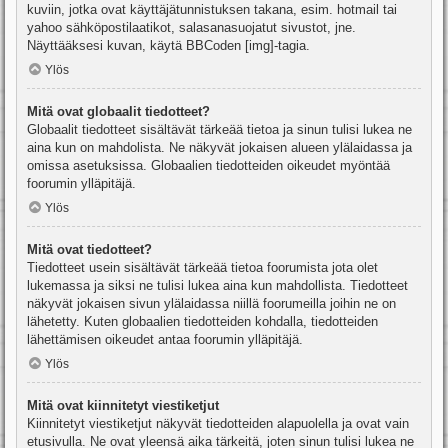
kuviin, jotka ovat käyttäjätunnistuksen takana, esim. hotmail tai
yahoo sähköpostilaatikot, salasanasuojatut sivustot, jne.
Näyttääksesi kuvan, käytä BBCoden [img]-tagia.
Ylös
Mitä ovat globaalit tiedotteet?
Globaalit tiedotteet sisältävät tärkeää tietoa ja sinun tulisi lukea ne
aina kun on mahdolista. Ne näkyvät jokaisen alueen ylälaidassa ja
omissa asetuksissa. Globaalien tiedotteiden oikeudet myöntää
foorumin ylläpitäjä.
Ylös
Mitä ovat tiedotteet?
Tiedotteet usein sisältävät tärkeää tietoa foorumista jota olet
lukemassa ja siksi ne tulisi lukea aina kun mahdollista. Tiedotteet
näkyvät jokaisen sivun ylälaidassa niillä foorumeilla joihin ne on
lähetetty. Kuten globaalien tiedotteiden kohdalla, tiedotteiden
lähettämisen oikeudet antaa foorumin ylläpitäjä.
Ylös
Mitä ovat kiinnitetyt viestiketjut
Kiinnitetyt viestiketjut näkyvät tiedotteiden alapuolella ja ovat vain
etusivulla. Ne ovat yleensä aika tärkeitä, joten sinun tulisi lukea ne