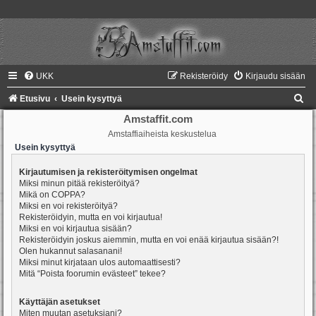
UKK
Rekisteröidy
Kirjaudu sisään
E
Etusivu
Usein kysyttyä
t
Amstaffit.com
Amstaffiaiheista keskustelua
s
Usein kysyttyä
i
Kirjautumisen ja rekisteröitymisen ongelmat
Miksi minun pitää rekisteröityä?
Mikä on COPPA?
Miksi en voi rekisteröityä?
Rekisteröidyin, mutta en voi kirjautua!
Miksi en voi kirjautua sisään?
Rekisteröidyin joskus aiemmin, mutta en voi enää kirjautua sisään?!
Olen hukannut salasanani!
Miksi minut kirjataan ulos automaattisesti?
Mitä “Poista foorumin evästeet” tekee?
Käyttäjän asetukset
Miten muutan asetuksiani?