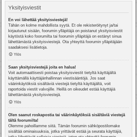
Yksityisviestit
En voi lähettää yksityisviestejä!
Tähän on kolme mahdollista syytä. Et ole rekisteröitynyt ja/tai
kirjautunut sisään, foorumin ylläpitäjä on poistanut yksityisviestit
käytöstä koko foorumilta tai foorumin ylläpitäjä on estänyt sinua
lähettämästä yksityisviestejä. Ota yhteyttä foorumin ylläpitäjään
saadaksesi lisätietoja.
Ylös
Saan yksityisviestejä joita en halua!
Voit automaattisesti poistaa yksityisviestit tietyltä käyttäjältä
käyttämällä käyttäjänhallinnan viestisääntöjä. Jos saat
väärinkäytöksiä sisältäviä viestejä tietyltä käyttäjältä, voit
raportoida viestit valvojille. Heillä on oikeudet estää käyttäjiä
lähettämästä yksityisviestejä.
Ylös
Olen saanut roskapostia tai väärinkäytöksiä sisältäviä viestejä
tältä foorumilta!
Olemme pahoillamme siitä. Tämän foorumin sähköpostilomake
sisältää ominaisuuksia, jotka yrittävät estää ja seurata käyttäjiä,
jotka lähettävät sellaisia viestejä, joten ota yhteyttä foorumin