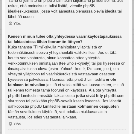
Tämä ohjelmisto on phpBB Limitedin kirjoittama ja lisensoima. Jos
uskot, että ominaisuus tulisi lisätä, vieraile
phpBB
ideakeskuksessa
, jossa voit äänestää olemassa olevia ideoita tai
lähettää uuden.
Ylös
Keneen minun tulee olla yhteydessä väärinkäytöstapauksissa
tai lakiasioissa tähän foorumiin liittyen?
Kuka tahansa “Tiimi”-sivulla mainituista ylläpitäjistä on
todennäköisesti sopiva yhteyshenkilö valituksillesi. Jos et tätä
kautta saa vastausta, sinun kannattaa ottaa yhteyttä
verkkotunnuksen omistajaan (tee
whois-kysely
) tai jos kyseessä on
ilmaispalvelussa oleva (esim. Yahoo!, free.fr, f2s.com, jne.), ota
yhteyttä ylläpitoon tai väärinkäytöksistä vastaavaan osastoon
kyseisessä palvelussa. Huomaa, että phpBB Limitedillä
ei ole
lainkaan toimivaltaa
ja sitä ei voida pitää vastuussa miten, missä
tai kenen toimesta tämä foorumi on käytössä. Älä ota yhteyttä
phpBB Limitediin missään lakiasioissa
jotka eivät liity
phpBB.com-
sivustoon tai pelkkään phpBB-sovellukseen itseensä. Jos lähetät
sähköpostia phpBB Limitedille
mistään kolmannen osapuolen
tämän sovelluksen käytöstä, voit odottaa niukkasanaista
vastausta, jos edes vastausta lainkaan.
Ylös