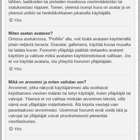
tähtien, laatikoiden tai pisteiden muodossa viestimäärästäsi tai
statuksestasi riippuen. Toinen, yleensä isompi kuva on avatar ja on
yleensä uniikki tai henkilökohtainen jokaisella käyttäjällä.
Ylös
Miten asetan avataren?
Omissa asetuksissa, “Profiilin” alla, voit lisätä avataren käyttämällä
jotain neljästä tavasta: Gravatar, galleriasta, käyttää kuvaa muualta
tai ladata kuvan. Foorumin ylläpitäjä päättää otetaanko avataret
käyttöön ja valitsee mitkä avatarien käyttöönottotavat sallitaan. Jos
et voi käyttää avataria, ota yhteyttä foorumin ylläpitäjään.
Ylös
Mikä on arvonimi ja miten vaihdan sen?
Arvonimet, jotka näkyvät käyttäjänimesi alla osoittavat
kirjoittamiesi viestien määrän tai tietyt käyttäjät, kuten ylläpitäjät tai
valvojat. Yleensä et voi vaihtaa minkään arvonimen tekstiä, sillä
nämä ovat ylläpitäjän määrittelemiä. Älä kirjoita viestejä vain
parantaaksesi arvonimeäsi. Useimmat foorumit eivät siedä tätä ja
valvojat tai ylläpitäjät voivat yksinkertaisesti pienentää
viestilaskuriasi.
Ylös