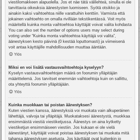
viestilomakkeen alapuolella. Jos et näe tätä välilehteä, sinulla ei ole
tarvittavia oikeuksia äänestysten luomiseen. Syötä otsikko ja
ainakin kaksi vaihtoehtoa niille varattuihin kenttiin. Varmista että
jokainen vaihtoehto on omalla rivillään tekstikentässä. Voit myös
määritellä kuinka monta vaihtoehtoa käyttäjät voivat valita kohdasta
You can also set the number of options users may select during
voting under “Kuinka monta vaihtoehtoa käyttäjä voi valita”,
äänestyksen kesto päivinä (0 kestää loputtomasti) ja viimeisenä
voit antaa käyttäjille mahdollisuuden muuttaa ääntään.
Ylös
Miksi en voi lisätä vastausvaihtoehtoja kyselyyn?
Kyselyn vastausvaihtoehtojen määrä on foorumin ylläpitäjän
määrittelemä. Jos tarvitset enemmän vaihtoehtoja kuin on sallittu,
ota yhteyttä foorumin ylläpitäjään.
Ylös
Kuinka muokkaan tai poistan äänestyksen?
Kuten viestien kanssa, äänestyksiä voi muokata vain alkuperäinen
lähettäjä, valvoja tai ylläpitäjä. Muokataksesi äänestystä, muokkaa
ensimmäistä viestiä viestiketjussa. Äänestys on aina kytketty
viestiketjun ensimmäiseen viestiin. Jos kukaan ei ole vielä
äänestänyt, käyttäjät voivat poistaa äänestyksen tai muokata mitä
tahansa äänestyksen asetusta. Jos käyttäjät ovat kuitenkin jo