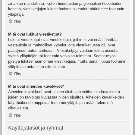
aina kun mahdollista. Kuten tiedotteiden ja globaalien tiedotteiden
kanssa, viestiketjujen kiinnittämisen oikeudet määrittelee foorumin
ylläpitäjä.
Ylös
Mitä ovat lukitut viestiketjut?
Lukitut viestiketjut ovat viestiketjuja, joihin ei voi enää lähettää
vastauksia ja mahdolliset kyselyt joita viestiketjussa oli, ovat
päättyneet automaattisesti. Viestiketjuja voidaan lukita useista
syistä ylläpitäjän tai foorumin valvojan toimesta. Saatat myös
pystyä lukitsemaan oman viestiketjusi, mutta tämä riippuu foorumin
ylläpitäjän antamista oikeuksista.
Ylös
Mitä ovat aiheiden kuvakkeet?
Aiheiden kuvakkeet ovat aiheen aloittajan valitsemia kuvakkeita
joiden on tarkoitus kuvastaa niiden sisältöä. Aiheiden kuvakkeiden
käyttöoikeudet riippuvat foorumin ylläpitäjän määrittelemistä
oikeuksista.
Ylös
Käyttäjätasot ja ryhmät