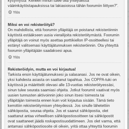
kysymystä “Keneen minun tulee olla yhteydessä
väärinkäytöstapauksissa tai lakiasioissa tähän foorumiin liittyen?”.
Ylös
Miksi en voi rekisteröityä?
On mahdollista, että foorumin ylläpitäjä on poistanut rekisteröinnin
käytöstä estääkseen uusia vierailijoita rekisteröitymästä. Foorumin
ylläpitäjä on voinut myös asettaa porttikiellon IP-osoitteellesi tai
estänyt valitsemasi käyttäjätunnuksen rekisteröinnin. Ota yhteyttä
foorumin ylläpitäjään saadaksesi apua.
Ylös
Rekisteröidyin, mutta en voi kirjautua!
Tarkista ensin käyttäjätunnuksesi ja salasanasi. Jos ne ovat oikein,
yksi kahdesta asiasta on saattanut tapahtua. Jos COPPA-tuki on
käytössä ja määrittelit olevasi alle 13-vuotias rekisteröityessäsi,
sinun tulee seurata saamiasi ohjeita. Jotkut foorumit vaativat myös
uusien tunnusten aktivoinnin joko sinun itsesi toimesta tai
ylläpitäjän toimesta ennen kuin voit kirjautua sisään. Tämä tieto
kerrottiin rekisteröitymisen yhteydessä. Jos sinulle lähetettiin
sähköpostia, seuraa ohjeita. Jos et saanut sähköpostia, olet
saattanut antaa virheellisen sähköpostiosoitteen tai sähköpostit
ovat saattaneet jäädä roskapostisuodattimeen. Jos olet varma, että
antamasi sähköpostiosoite oli oikein, yritä ottaa yhteyttä foorumin