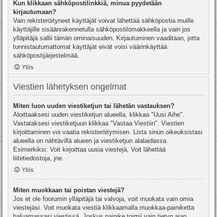
Kun klikkaan sähköpostilinkkiä, minua pyydetään
kirjautumaan?
Vain rekisteröityneet käyttäjät voivat lähettää sähköpostia muille
käyttäjille sisäänrakennetulla sähköpostilomakkeella ja vain jos
ylläpitäjä sallii tämän ominaisuuden. Kirjautuminen vaaditaan, jotta
tunnistautumattomat käyttäjät eivät voisi väärinkäyttää
sähköpostijärjestelmää.
Ylös
Viestien lähetyksen ongelmat
Miten luon uuden viestiketjun tai lähetän vastauksen?
Aloittaaksesi uuden viestiketjun alueella, klikkaa "Uusi Aihe".
Vastataksesi viestiketjuun klikkaa "Vastaa Viestiin". Viestien
kirjoittaminen voi vaatia rekisteröitymisen. Lista sinun oikeuksistasi
alueella on nähtävillä alueen ja viestiketjun alalaidassa.
Esimerkiksi: Voit kirjoittaa uusia viestejä, Voit lähettää
liitetiedostoja, jne.
Ylös
Miten muokkaan tai poistan viestejä?
Jos et ole foorumin ylläpitäjä tai valvoja, voit muokata vain omia
viestejäsi. Voit muokata viestiä klikkaamalla muokkaa-painiketta
haluamassasi viestissä. Joskus painike toimii vain tietyn ajan