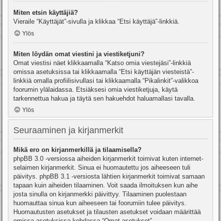
Miten etsin käyttäjiä?
Vieraile “Käyttäjät”-sivulla ja klikkaa “Etsi käyttäjä”-linkkiä.
Ylös
Miten löydän omat viestini ja viestiketjuni?
Omat viestisi näet klikkaamalla “Katso omia viestejäsi”-linkkiä
omissa asetuksissa tai klikkaamalla “Etsi käyttäjän viesteistä”-
linkkiä omalla profiilisivullasi tai klikkaamalla “Pikalinkit”-valikkoa
foorumin ylälaidassa. Etsiäksesi omia viestiketjuja, käytä
tarkennettua hakua ja täytä sen hakuehdot haluamallasi tavalla.
Ylös
Seuraaminen ja kirjanmerkit
Mikä ero on kirjanmerkillä ja tilaamisella?
phpBB 3.0 -versiossa aiheiden kirjanmerkit toimivat kuten internet-
selaimen kirjanmerkit. Sinua ei huomautettu jos aiheeseen tuli
päivitys. phpBB 3.1 -versiosta lähtien kirjanmerkit toimivat samaan
tapaan kuin aiheiden tilaaminen. Voit saada ilmoituksen kun aihe
josta sinulla on kirjanmerkki päivittyy. Tilaaminen puolestaan
huomauttaa sinua kun aiheeseen tai foorumiin tulee päivitys.
Huomautusten asetukset ja tilausten asetukset voidaan määrittää
omissa asetuksissa kohdassa “Omat asetukset”.