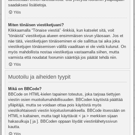
saadaksesi lisätietoja.
Ylös
Miten tönäisen viestiketjuani?
Klikkaamalla “Tönaise viestiä” -linkkiä, kun katselet sitä, voit
“tönäistä” viestiketjua alueen ensimmäisen sivun yläosaan. Jos et
näe tätä, viestiketjujen tönäiseminen ei ole sallittua tai aika joka
viestiketjujen tönäisemisen välillä vaaditaan ei ole vielä kulunut. On
myös mahdollista nostaa viestiketjua vastaamalla siihen, mutta
varmista että noudatat foorumin sääntöjä jos päätät tehdä niin.
Ylös
Muotoilu ja aiheiden tyypit
Mikä on BBCode?
BBCode on HTML-kielen tapainen toteutus, joka tarjoaa tiettyjen
viestin osien muotoilumahdollisuuden. BBCoden käytöstä päättää
ylläpitäjä, mutta se voidaan ottaa pois käytöstä myös
viestikohtaisesti viestin kirjoituslomakkeella. BBCode itsessään on
HTML:n kaltainen, mutta tagit käyttävät < ja > merkkien sijaan
hakasulkuja [ ja ]. BBCoden oppaan löydät viestinlähetyssivun
kautta.
Ylös