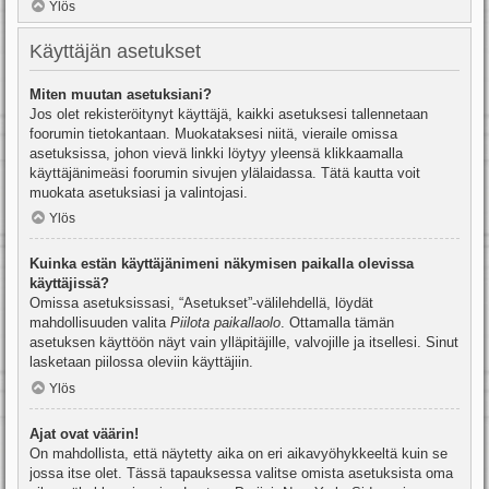
Ylös
Käyttäjän asetukset
Miten muutan asetuksiani?
Jos olet rekisteröitynyt käyttäjä, kaikki asetuksesi tallennetaan
foorumin tietokantaan. Muokataksesi niitä, vieraile omissa
asetuksissa, johon vievä linkki löytyy yleensä klikkaamalla
käyttäjänimeäsi foorumin sivujen ylälaidassa. Tätä kautta voit
muokata asetuksiasi ja valintojasi.
Ylös
Kuinka estän käyttäjänimeni näkymisen paikalla olevissa
käyttäjissä?
Omissa asetuksissasi, “Asetukset”-välilehdellä, löydät
mahdollisuuden valita
Piilota paikallaolo
. Ottamalla tämän
asetuksen käyttöön näyt vain ylläpitäjille, valvojille ja itsellesi. Sinut
lasketaan piilossa oleviin käyttäjiin.
Ylös
Ajat ovat väärin!
On mahdollista, että näytetty aika on eri aikavyöhykkeeltä kuin se
jossa itse olet. Tässä tapauksessa valitse omista asetuksista oma