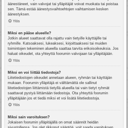
äänestäneet, vain valvojat tai ylläpitäjät voivat muokata tai poistaa
sen. Tämä estää äänestysvaihtoehtojen vaihtamisen kesken
äänestyksen.
Ylös
Miksi en pääse alueelle?
Jotkin alueet saattavat olla rajattu vain tietyille käyttäjille tai
ryhmille. Katsoaksesi, lukeaksesi, kirjoittaaksesi tai muiden
toimintojen tekeminen alueella saattaa tarvita erikoisoikeuksia. Jos
haluat oikeudet, ota yhteyttä foorumin valvojaan tai ylläpitäjään.
Ylös
Miksi en voi liittää tiedostoja?
Liitetiedostojen oikeudet annetaan alueen, ryhmän tai käyttäjän
mukaan. Foorumin ylläpitäjä ei välttämättä ole sallinut
liitetiedostojen liittämistä tietyllä alueella tai vain tietyt ryhmät
saattavat pystyä liittämään tiedostoja. Ota yhteyttä foorumin
ylläpitäjään jos et tiedä miksi et voi lisätä liitetiedostoja.
Ylös
Miksi sain varoituksen?
Jokaisen foorumin ylläpitäjällä on omat säännöt heidän
sivustollensa. Jos olet rikkonut sääntöä, voit saada varoituksen.