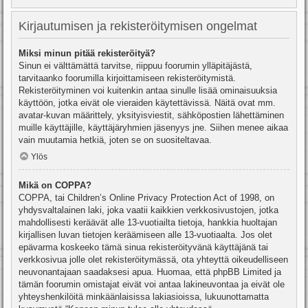
Kirjautumisen ja rekisteröitymisen ongelmat
Miksi minun pitää rekisteröityä?
Sinun ei välttämättä tarvitse, riippuu foorumin ylläpitäjästä,
tarvitaanko foorumilla kirjoittamiseen rekisteröitymistä.
Rekisteröityminen voi kuitenkin antaa sinulle lisää ominaisuuksia
käyttöön, jotka eivät ole vieraiden käytettävissä. Näitä ovat mm.
avatar-kuvan määrittely, yksityisviestit, sähköpostien lähettäminen
muille käyttäjille, käyttäjäryhmien jäsenyys jne. Siihen menee aikaa
vain muutamia hetkiä, joten se on suositeltavaa.
Ylös
Mikä on COPPA?
COPPA, tai Children’s Online Privacy Protection Act of 1998, on
yhdysvaltalainen laki, joka vaatii kaikkien verkkosivustojen, jotka
mahdollisesti keräävät alle 13-vuotiailta tietoja, hankkia huoltajan
kirjallisen luvan tietojen keräämiseen alle 13-vuotiaalta. Jos olet
epävarma koskeeko tämä sinua rekisteröityvänä käyttäjänä tai
verkkosivua jolle olet rekisteröitymässä, ota yhteyttä oikeudelliseen
neuvonantajaan saadaksesi apua. Huomaa, että phpBB Limited ja
tämän foorumin omistajat eivät voi antaa lakineuvontaa ja eivät ole
yhteyshenkilöitä minkäänlaisissa lakiasioissa, lukuunottamatta