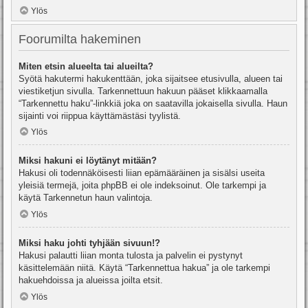
Ylös
Foorumilta hakeminen
Miten etsin alueelta tai alueilta?
Syötä hakutermi hakukenttään, joka sijaitsee etusivulla, alueen tai
viestiketjun sivulla. Tarkennettuun hakuun pääset klikkaamalla
“Tarkennettu haku”-linkkiä joka on saatavilla jokaisella sivulla. Haun
sijainti voi riippua käyttämästäsi tyylistä.
Ylös
Miksi hakuni ei löytänyt mitään?
Hakusi oli todennäköisesti liian epämääräinen ja sisälsi useita
yleisiä termejä, joita phpBB ei ole indeksoinut. Ole tarkempi ja
käytä Tarkennetun haun valintoja.
Ylös
Miksi haku johti tyhjään sivuun!?
Hakusi palautti liian monta tulosta ja palvelin ei pystynyt
käsittelemään niitä. Käytä “Tarkennettua hakua” ja ole tarkempi
hakuehdoissa ja alueissa joilta etsit.
Ylös