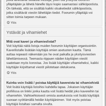
ylläpitäjään ja lähetä hänelle täysi kopio saamastasi sähköpostista.
On tärkeää, että se sisältää kaikki otsaketiedot sähköpostista,
jotka sisältävät viestin lähettäjän tiedot. Foorumin ylläpitäjä voi
sitten toimia tarpeen mukaan.
Ylös
Ystävät ja vihamiehet
Mitä ovat kaveri ja vihamieslistat?
Voit käyttää näitä listoja muiden foorumin käyttäjien organisointiin.
Kaverilistalle lisätään käyttäjiä omien asetusten kautta. Tämä
auttaa nopeasti näkemään jos he ovat paikalla ja yksityisviestien
lähettämisessä. Teemasta riippuen näiden käyttäjien viestit
saatetaan myös korostaa. Jos lisäät käyttäjän vihamieheksi, kaikki
käyttäjän kirjoittamat viestit piilotetaan oletuksena.
Ylös
Kuinka voin lisätä / poistaa käyttäjiä kavereista tai vihamiehistä
Voit lisätä käyttäjiä listoihisi kahdella tapaa. Jokaisen käyttäjän
profiilissa on linkki jonka kautta voit lisätä heidät joko kavereihin tai
vihamiehiin. Vaihtoehtoisesti omista asetuksista voit lisätä käyttäjiä
suoraan syöttämällä heidän käyttäjänimen. Voit myös poistaa
käyttäjiä listaltasi samalta sivulta.