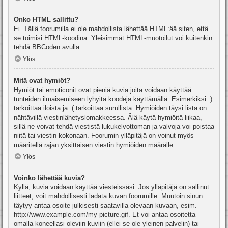
Onko HTML sallittu?
Ei. Tällä foorumilla ei ole mahdollista lähettää HTML:ää siten, että
se toimisi HTML-koodina. Yleisimmät HTML-muotoilut voi kuitenkin
tehdä BBCoden avulla.
Ylös
Mitä ovat hymiöt?
Hymiöt tai emoticonit ovat pieniä kuvia joita voidaan käyttää
tunteiden ilmaisemiseen lyhyitä koodeja käyttämällä. Esimerkiksi :)
tarkoittaa iloista ja :( tarkoittaa surullista. Hymiöiden täysi lista on
nähtävillä viestinlähetyslomakkeessa. Älä käytä hymiöitä liikaa,
sillä ne voivat tehdä viestistä lukukelvottoman ja valvoja voi poistaa
niitä tai viestin kokonaan. Foorumin ylläpitäjä on voinut myös
määritellä rajan yksittäisen viestin hymiöiden määrälle.
Ylös
Voinko lähettää kuvia?
Kyllä, kuvia voidaan käyttää viesteissäsi. Jos ylläpitäjä on sallinut
liitteet, voit mahdollisesti ladata kuvan foorumille. Muutoin sinun
täytyy antaa osoite julkisesti saatavilla olevaan kuvaan, esim.
http://www.example.com/my-picture.gif. Et voi antaa osoitetta
omalla koneellasi oleviin kuviin (ellei se ole yleinen palvelin) tai