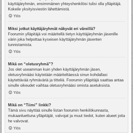
käyttäjäryhmän, ensimmäinen yhteyshenkilösi tulisi olla ylläpitäjä.
Kokeile yksityisviestin lähettämistä.
Ylös
Miksi jotkut käyttäjäryhmät näkyvät eri väreillä?
Foorumin ylläpitäjä voi määritellä tietyn käyttäjäryhmän jäsenille
värin joka helpottaa kyseisen käyttäjäryhmän jäsenten
tunnistamista.
Ylös
Mikä on “oletusryhmä”?
Jos olet useamman kuin yhden käyttäjäryhmän jäsen,
oletusryhmääsi käytetään määriteltäessä sinun kohdallasi
käytettävää ryhmäväriä ja titteliä. Foorumin ylläpitäjä saattaa antaa
sinulle oikeudet vaihtaa oletusryhmääsi omista asetuksista.
Ylös
Mikä on “Tiimi” linkki?
Tämä sivu näyttää sinulle listan foorumin henkilökunnasta,
mukaanluettuna ylläpitäjät, valvojat ja muut tiedot, kuten alueet joita
he valvovat.
Ylös