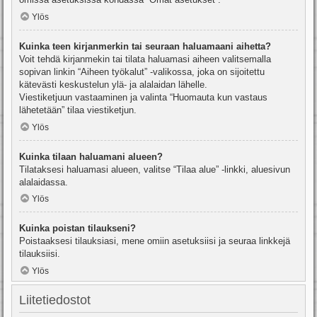
Ylös
Kuinka teen kirjanmerkin tai seuraan haluamaani aihetta?
Voit tehdä kirjanmekin tai tilata haluamasi aiheen valitsemalla
sopivan linkin “Aiheen työkalut” -valikossa, joka on sijoitettu
kätevästi keskustelun ylä- ja alalaidan lähelle.
Viestiketjuun vastaaminen ja valinta “Huomauta kun vastaus
lähetetään” tilaa viestiketjun.
Ylös
Kuinka tilaan haluamani alueen?
Tilataksesi haluamasi alueen, valitse “Tilaa alue” -linkki, aluesivun
alalaidassa.
Ylös
Kuinka poistan tilaukseni?
Poistaaksesi tilauksiasi, mene omiin asetuksiisi ja seuraa linkkejä
tilauksiisi.
Ylös
Liitetiedostot