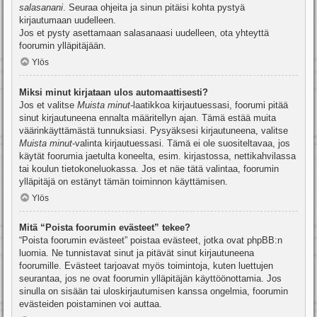
salasanani
. Seuraa ohjeita ja sinun pitäisi kohta pystyä
kirjautumaan uudelleen.
Jos et pysty asettamaan salasanaasi uudelleen, ota yhteyttä
foorumin ylläpitäjään.
Ylös
Miksi minut kirjataan ulos automaattisesti?
Jos et valitse
Muista minut
-laatikkoa kirjautuessasi, foorumi pitää
sinut kirjautuneena ennalta määritellyn ajan. Tämä estää muita
väärinkäyttämästä tunnuksiasi. Pysyäksesi kirjautuneena, valitse
Muista minut
-valinta kirjautuessasi. Tämä ei ole suositeltavaa, jos
käytät foorumia jaetulta koneelta, esim. kirjastossa, nettikahvilassa
tai koulun tietokoneluokassa. Jos et näe tätä valintaa, foorumin
ylläpitäjä on estänyt tämän toiminnon käyttämisen.
Ylös
Mitä “Poista foorumin evästeet” tekee?
“Poista foorumin evästeet” poistaa evästeet, jotka ovat phpBB:n
luomia. Ne tunnistavat sinut ja pitävät sinut kirjautuneena
foorumille. Evästeet tarjoavat myös toimintoja, kuten luettujen
seurantaa, jos ne ovat foorumin ylläpitäjän käyttöönottamia. Jos
sinulla on sisään tai uloskirjautumisen kanssa ongelmia, foorumin
evästeiden poistaminen voi auttaa.