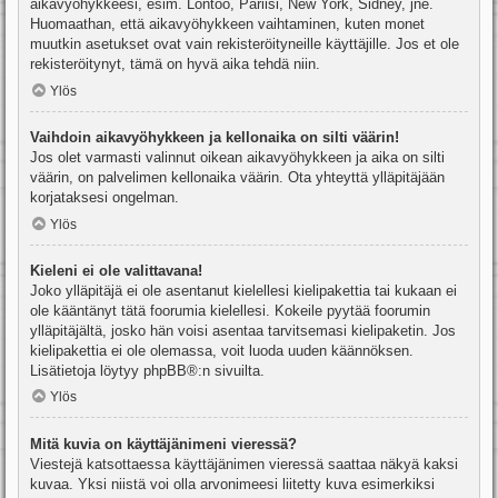
aikavyöhykkeesi, esim. Lontoo, Pariisi, New York, Sidney, jne.
Huomaathan, että aikavyöhykkeen vaihtaminen, kuten monet
muutkin asetukset ovat vain rekisteröityneille käyttäjille. Jos et ole
rekisteröitynyt, tämä on hyvä aika tehdä niin.
Ylös
Vaihdoin aikavyöhykkeen ja kellonaika on silti väärin!
Jos olet varmasti valinnut oikean aikavyöhykkeen ja aika on silti
väärin, on palvelimen kellonaika väärin. Ota yhteyttä ylläpitäjään
korjataksesi ongelman.
Ylös
Kieleni ei ole valittavana!
Joko ylläpitäjä ei ole asentanut kielellesi kielipakettia tai kukaan ei
ole kääntänyt tätä foorumia kielellesi. Kokeile pyytää foorumin
ylläpitäjältä, josko hän voisi asentaa tarvitsemasi kielipaketin. Jos
kielipakettia ei ole olemassa, voit luoda uuden käännöksen.
Lisätietoja löytyy
phpBB
®:n sivuilta.
Ylös
Mitä kuvia on käyttäjänimeni vieressä?
Viestejä katsottaessa käyttäjänimen vieressä saattaa näkyä kaksi
kuvaa. Yksi niistä voi olla arvonimeesi liitetty kuva esimerkiksi