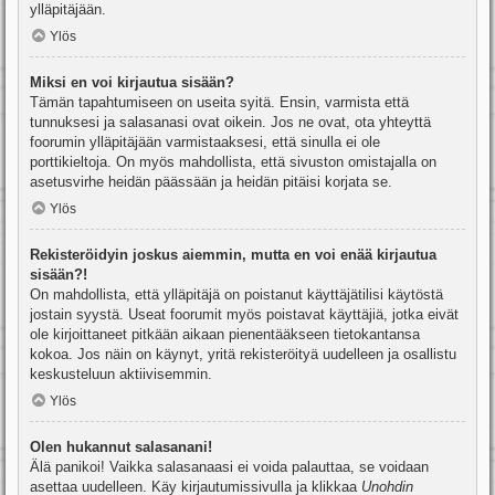
ylläpitäjään.
Ylös
Miksi en voi kirjautua sisään?
Tämän tapahtumiseen on useita syitä. Ensin, varmista että
tunnuksesi ja salasanasi ovat oikein. Jos ne ovat, ota yhteyttä
foorumin ylläpitäjään varmistaaksesi, että sinulla ei ole
porttikieltoja. On myös mahdollista, että sivuston omistajalla on
asetusvirhe heidän päässään ja heidän pitäisi korjata se.
Ylös
Rekisteröidyin joskus aiemmin, mutta en voi enää kirjautua
sisään?!
On mahdollista, että ylläpitäjä on poistanut käyttäjätilisi käytöstä
jostain syystä. Useat foorumit myös poistavat käyttäjiä, jotka eivät
ole kirjoittaneet pitkään aikaan pienentääkseen tietokantansa
kokoa. Jos näin on käynyt, yritä rekisteröityä uudelleen ja osallistu
keskusteluun aktiivisemmin.
Ylös
Olen hukannut salasanani!
Älä panikoi! Vaikka salasanaasi ei voida palauttaa, se voidaan
asettaa uudelleen. Käy kirjautumissivulla ja klikkaa
Unohdin