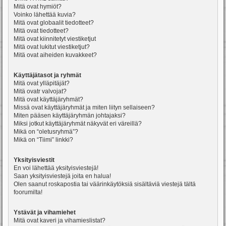
Mitä ovat hymiöt?
Voinko lähettää kuvia?
Mitä ovat globaalit tiedotteet?
Mitä ovat tiedotteet?
Mitä ovat kiinnitetyt viestiketjut
Mitä ovat lukitut viestiketjut?
Mitä ovat aiheiden kuvakkeet?
Käyttäjätasot ja ryhmät
Mitä ovat ylläpitäjät?
Mitä ovatr valvojat?
Mitä ovat käyttäjäryhmät?
Missä ovat käyttäjäryhmät ja miten liityn sellaiseen?
Miten pääsen käyttäjäryhmän johtajaksi?
Miksi jotkut käyttäjäryhmät näkyvät eri väreillä?
Mikä on “oletusryhmä”?
Mikä on “Tiimi” linkki?
Yksityisviestit
En voi lähettää yksityisviestejä!
Saan yksityisviestejä joita en halua!
Olen saanut roskapostia tai väärinkäytöksiä sisältäviä viestejä tältä
foorumilta!
Ystävät ja vihamiehet
Mitä ovat kaveri ja vihamieslistat?