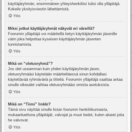
käyttäjäryhmän, ensimmäinen yhteyshenkilösi tulisi olla ylläpitäjä.
Kokeile yksityisviestin lähettämistä.
Ylös
Miksi jotkut käyttäjäryhmät näkyvät eri väreillä?
Foorumin ylläpitäjä voi määritellä tietyn käyttäjäryhmän jäsenille
värin joka helpottaa kyseisen käyttäjäryhmän jäsenten
tunnistamista.
Ylös
Mikä on “oletusryhmä”?
Jos olet useamman kuin yhden käyttäjäryhmän jäsen,
oletusryhmääsi käytetään määriteltäessä sinun kohdallasi
käytettävää ryhmäväriä ja titteliä. Foorumin ylläpitäjä saattaa antaa
sinulle oikeudet vaihtaa oletusryhmääsi omista asetuksista.
Ylös
Mikä on “Tiimi” linkki?
Tämä sivu näyttää sinulle listan foorumin henkilökunnasta,
mukaanluettuna ylläpitäjät, valvojat ja muut tiedot, kuten alueet joita
he valvovat.
Ylös