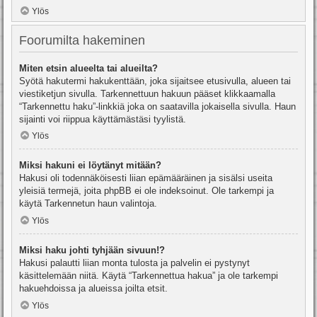
Ylös
Foorumilta hakeminen
Miten etsin alueelta tai alueilta?
Syötä hakutermi hakukenttään, joka sijaitsee etusivulla, alueen tai
viestiketjun sivulla. Tarkennettuun hakuun pääset klikkaamalla
“Tarkennettu haku”-linkkiä joka on saatavilla jokaisella sivulla. Haun
sijainti voi riippua käyttämästäsi tyylistä.
Ylös
Miksi hakuni ei löytänyt mitään?
Hakusi oli todennäköisesti liian epämääräinen ja sisälsi useita
yleisiä termejä, joita phpBB ei ole indeksoinut. Ole tarkempi ja
käytä Tarkennetun haun valintoja.
Ylös
Miksi haku johti tyhjään sivuun!?
Hakusi palautti liian monta tulosta ja palvelin ei pystynyt
käsittelemään niitä. Käytä “Tarkennettua hakua” ja ole tarkempi
hakuehdoissa ja alueissa joilta etsit.
Ylös