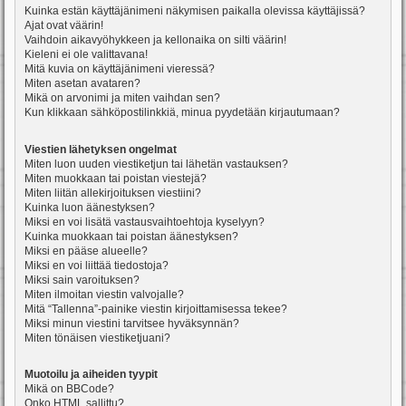
Kuinka estän käyttäjänimeni näkymisen paikalla olevissa käyttäjissä?
Ajat ovat väärin!
Vaihdoin aikavyöhykkeen ja kellonaika on silti väärin!
Kieleni ei ole valittavana!
Mitä kuvia on käyttäjänimeni vieressä?
Miten asetan avataren?
Mikä on arvonimi ja miten vaihdan sen?
Kun klikkaan sähköpostilinkkiä, minua pyydetään kirjautumaan?
Viestien lähetyksen ongelmat
Miten luon uuden viestiketjun tai lähetän vastauksen?
Miten muokkaan tai poistan viestejä?
Miten liitän allekirjoituksen viestiini?
Kuinka luon äänestyksen?
Miksi en voi lisätä vastausvaihtoehtoja kyselyyn?
Kuinka muokkaan tai poistan äänestyksen?
Miksi en pääse alueelle?
Miksi en voi liittää tiedostoja?
Miksi sain varoituksen?
Miten ilmoitan viestin valvojalle?
Mitä “Tallenna”-painike viestin kirjoittamisessa tekee?
Miksi minun viestini tarvitsee hyväksynnän?
Miten tönäisen viestiketjuani?
Muotoilu ja aiheiden tyypit
Mikä on BBCode?
Onko HTML sallittu?