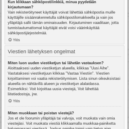
Kun klikkaan sähköpostilinkkiä, minua pyydetään
kirjautumaan?
Vain rekisteröityneet käyttäjät voivat lähettää sähköpostia muille
käyttäjille sisäänrakennetulla sähköpostilomakkeella ja vain jos
ylläpitäjä sallii tämän ominaisuuden. Kirjautuminen vaaditaan, jotta
tunnistautumattomat käyttäjät eivät voisi väärinkäyttää
sähköpostijärjestelmää.
Ylös
Viestien lähetyksen ongelmat
Miten luon uuden viestiketjun tai lähetän vastauksen?
Aloittaaksesi uuden viestiketjun alueella, klikkaa "Uusi Aihe".
Vastataksesi viestiketjuun klikkaa "Vastaa Viestiin". Viestien
kirjoittaminen voi vaatia rekisteröitymisen. Lista sinun oikeuksistasi
alueella on nähtävillä alueen ja viestiketjun alalaidassa.
Esimerkiksi: Voit kirjoittaa uusia viestejä, Voit lähettää
liitetiedostoja, jne.
Ylös
Miten muokkaan tai poistan viestejä?
Jos et ole foorumin ylläpitäjä tai valvoja, voit muokata vain omia
viestejäsi. Voit muokata viestiä klikkaamalla muokkaa-painiketta
haluamassasi viestissä. Joskus painike toimii vain tietyn ajan