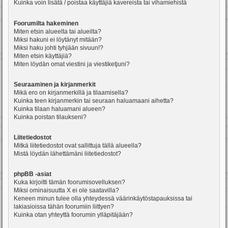
Kuinka voin lisätä / poistaa käyttäjiä kavereista tai vihamiehistä
Foorumilta hakeminen
Miten etsin alueelta tai alueilta?
Miksi hakuni ei löytänyt mitään?
Miksi haku johti tyhjään sivuun!?
Miten etsin käyttäjiä?
Miten löydän omat viestini ja viestiketjuni?
Seuraaminen ja kirjanmerkit
Mikä ero on kirjanmerkillä ja tilaamisella?
Kuinka teen kirjanmerkin tai seuraan haluamaani aihetta?
Kuinka tilaan haluamani alueen?
Kuinka poistan tilaukseni?
Liitetiedostot
Mitkä liitetiedostot ovat sallittuja tällä alueella?
Mistä löydän lähettämäni liitetiedostot?
phpBB -asiat
Kuka kirjoitti tämän foorumisovelluksen?
Miksi ominaisuutta X ei ole saatavilla?
Keneen minun tulee olla yhteydessä väärinkäytöstapauksissa tai
lakiasioissa tähän foorumiin liittyen?
Kuinka otan yhteyttä foorumin ylläpitäjään?