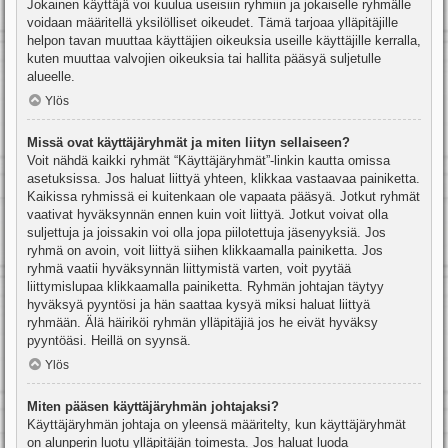
Jokainen käyttäjä voi kuulua useisiin ryhmiin ja jokaiselle ryhmälle
voidaan määritellä yksilölliset oikeudet. Tämä tarjoaa ylläpitäjille
helpon tavan muuttaa käyttäjien oikeuksia useille käyttäjille kerralla,
kuten muuttaa valvojien oikeuksia tai hallita pääsyä suljetulle
alueelle.
Ylös
Missä ovat käyttäjäryhmät ja miten liityn sellaiseen?
Voit nähdä kaikki ryhmät “Käyttäjäryhmät”-linkin kautta omissa
asetuksissa. Jos haluat liittyä yhteen, klikkaa vastaavaa painiketta.
Kaikissa ryhmissä ei kuitenkaan ole vapaata pääsyä. Jotkut ryhmät
vaativat hyväksynnän ennen kuin voit liittyä. Jotkut voivat olla
suljettuja ja joissakin voi olla jopa piilotettuja jäsenyyksiä. Jos
ryhmä on avoin, voit liittyä siihen klikkaamalla painiketta. Jos
ryhmä vaatii hyväksynnän liittymistä varten, voit pyytää
liittymislupaa klikkaamalla painiketta. Ryhmän johtajan täytyy
hyväksyä pyyntösi ja hän saattaa kysyä miksi haluat liittyä
ryhmään. Älä häiriköi ryhmän ylläpitäjiä jos he eivät hyväksy
pyyntöäsi. Heillä on syynsä.
Ylös
Miten pääsen käyttäjäryhmän johtajaksi?
Käyttäjäryhmän johtaja on yleensä määritelty, kun käyttäjäryhmät
on alunperin luotu ylläpitäjän toimesta. Jos haluat luoda