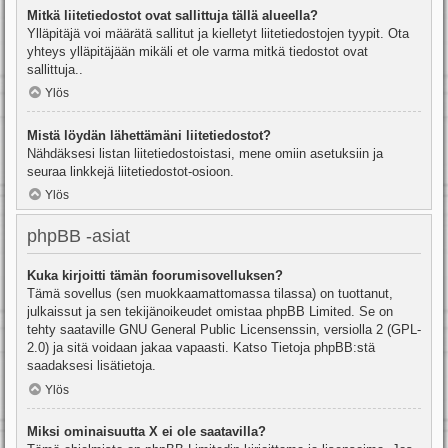
Mitkä liitetiedostot ovat sallittuja tällä alueella?
Ylläpitäjä voi määrätä sallitut ja kielletyt liitetiedostojen tyypit. Ota
yhteys ylläpitäjään mikäli et ole varma mitkä tiedostot ovat
sallittuja..
Ylös
Mistä löydän lähettämäni liitetiedostot?
Nähdäksesi listan liitetiedostoistasi, mene omiin asetuksiin ja
seuraa linkkejä liitetiedostot-osioon.
Ylös
phpBB -asiat
Kuka kirjoitti tämän foorumisovelluksen?
Tämä sovellus (sen muokkaamattomassa tilassa) on tuottanut,
julkaissut ja sen tekijänoikeudet omistaa
phpBB Limited
. Se on
tehty saataville GNU General Public Licensenssin, versiolla 2 (GPL-
2.0) ja sitä voidaan jakaa vapaasti. Katso
Tietoja phpBB:stä
saadaksesi lisätietoja.
Ylös
Miksi ominaisuutta X ei ole saatavilla?