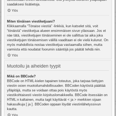
saadaksesi lisätietoja.
Ylös
Miten tönäisen viestiketjuani?
Klikkaamalla “Tönaise viestiä” -linkkiä, kun katselet sitä, voit
“tönäistä” viestiketjua alueen ensimmäisen sivun yläosaan. Jos et
näe tätä, viestiketjujen tönäiseminen ei ole sallittua tai aika joka
viestiketjujen tönäisemisen välillä vaaditaan ei ole vielä kulunut. On
myös mahdollista nostaa viestiketjua vastaamalla siihen, mutta
varmista että noudatat foorumin sääntöjä jos päätät tehdä niin.
Ylös
Muotoilu ja aiheiden tyypit
Mikä on BBCode?
BBCode on HTML-kielen tapainen toteutus, joka tarjoaa tiettyjen
viestin osien muotoilumahdollisuuden. BBCoden käytöstä päättää
ylläpitäjä, mutta se voidaan ottaa pois käytöstä myös
viestikohtaisesti viestin kirjoituslomakkeella. BBCode itsessään on
HTML:n kaltainen, mutta tagit käyttävät < ja > merkkien sijaan
hakasulkuja [ ja ]. BBCoden oppaan löydät viestinlähetyssivun
kautta.
Ylös