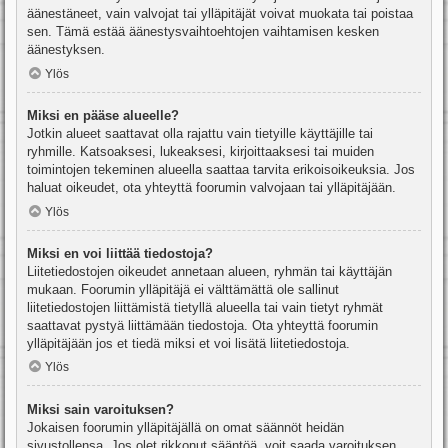
äänestäneet, vain valvojat tai ylläpitäjät voivat muokata tai poistaa
sen. Tämä estää äänestysvaihtoehtojen vaihtamisen kesken
äänestyksen.
Ylös
Miksi en pääse alueelle?
Jotkin alueet saattavat olla rajattu vain tietyille käyttäjille tai
ryhmille. Katsoaksesi, lukeaksesi, kirjoittaaksesi tai muiden
toimintojen tekeminen alueella saattaa tarvita erikoisoikeuksia. Jos
haluat oikeudet, ota yhteyttä foorumin valvojaan tai ylläpitäjään.
Ylös
Miksi en voi liittää tiedostoja?
Liitetiedostojen oikeudet annetaan alueen, ryhmän tai käyttäjän
mukaan. Foorumin ylläpitäjä ei välttämättä ole sallinut
liitetiedostojen liittämistä tietyllä alueella tai vain tietyt ryhmät
saattavat pystyä liittämään tiedostoja. Ota yhteyttä foorumin
ylläpitäjään jos et tiedä miksi et voi lisätä liitetiedostoja.
Ylös
Miksi sain varoituksen?
Jokaisen foorumin ylläpitäjällä on omat säännöt heidän
sivustollensa. Jos olet rikkonut sääntöä, voit saada varoituksen.