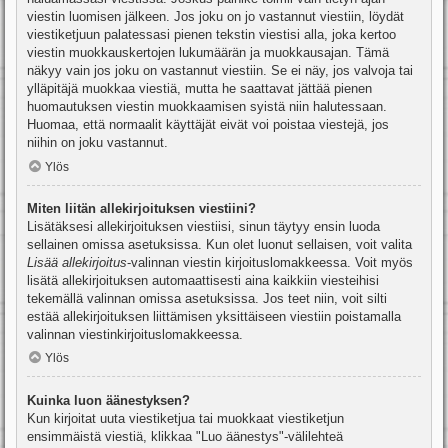
viestin luomisen jälkeen. Jos joku on jo vastannut viestiin, löydät
viestiketjuun palatessasi pienen tekstin viestisi alla, joka kertoo
viestin muokkauskertojen lukumäärän ja muokkausajan. Tämä
näkyy vain jos joku on vastannut viestiin. Se ei näy, jos valvoja tai
ylläpitäjä muokkaa viestiä, mutta he saattavat jättää pienen
huomautuksen viestin muokkaamisen syistä niin halutessaan.
Huomaa, että normaalit käyttäjät eivät voi poistaa viestejä, jos
niihin on joku vastannut.
Ylös
Miten liitän allekirjoituksen viestiini?
Lisätäksesi allekirjoituksen viestiisi, sinun täytyy ensin luoda
sellainen omissa asetuksissa. Kun olet luonut sellaisen, voit valita
Lisää allekirjoitus
-valinnan viestin kirjoituslomakkeessa. Voit myös
lisätä allekirjoituksen automaattisesti aina kaikkiin viesteihisi
tekemällä valinnan omissa asetuksissa. Jos teet niin, voit silti
estää allekirjoituksen liittämisen yksittäiseen viestiin poistamalla
valinnan viestinkirjoituslomakkeessa.
Ylös
Kuinka luon äänestyksen?
Kun kirjoitat uuta viestiketjua tai muokkaat viestiketjun
ensimmäistä viestiä, klikkaa "Luo äänestys"-välilehteä