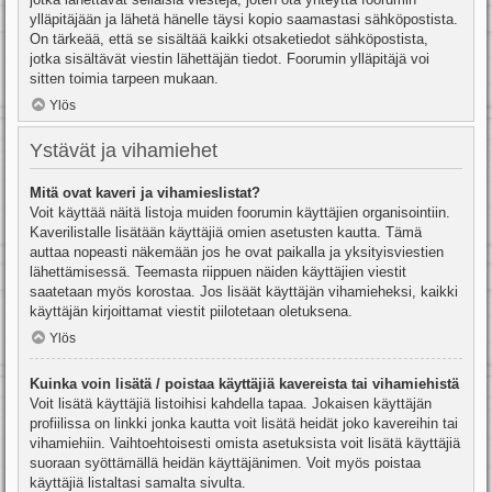
ylläpitäjään ja lähetä hänelle täysi kopio saamastasi sähköpostista.
On tärkeää, että se sisältää kaikki otsaketiedot sähköpostista,
jotka sisältävät viestin lähettäjän tiedot. Foorumin ylläpitäjä voi
sitten toimia tarpeen mukaan.
Ylös
Ystävät ja vihamiehet
Mitä ovat kaveri ja vihamieslistat?
Voit käyttää näitä listoja muiden foorumin käyttäjien organisointiin.
Kaverilistalle lisätään käyttäjiä omien asetusten kautta. Tämä
auttaa nopeasti näkemään jos he ovat paikalla ja yksityisviestien
lähettämisessä. Teemasta riippuen näiden käyttäjien viestit
saatetaan myös korostaa. Jos lisäät käyttäjän vihamieheksi, kaikki
käyttäjän kirjoittamat viestit piilotetaan oletuksena.
Ylös
Kuinka voin lisätä / poistaa käyttäjiä kavereista tai vihamiehistä
Voit lisätä käyttäjiä listoihisi kahdella tapaa. Jokaisen käyttäjän
profiilissa on linkki jonka kautta voit lisätä heidät joko kavereihin tai
vihamiehiin. Vaihtoehtoisesti omista asetuksista voit lisätä käyttäjiä
suoraan syöttämällä heidän käyttäjänimen. Voit myös poistaa
käyttäjiä listaltasi samalta sivulta.