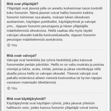
Mitä ovat ylläpitäjät?
Ylläpitäjät ovat jäseniä joille on annettu korkeimman tason kontrolli
koko foorumiin. Nämä jäsenet voivat hallita foorumin kaikkia
foorumin toiminnan osa-alueita, mukaan lukien oikeuksien
asettaminen, käyttäjien porttikiellot, käyttäjäryhmät ja valvojat
yms., riippuen foorumin perustajasta ja hänen ylläpitäjille
määrittelemistä oikeuksista. Heillä saattaa olla myös täydet
valvojan oikeudet kaikilla keskustelualueilla, riippuen foorumin
perustajan määrittelemistä asetuksista.
Ylös
Mitä ovatr valvojat?
Valvojat ovat henkilöitä (tai ryhmä henkilöitä) jotka katsovat
foorumeiden perään päivittäin. Heillä on on valta muokata ja poistaa
viestejä ja lukita, avata, siirtää, poistaa ja jakaa viestiketjuja niillä
alueilla joissa heillä on valvojan oikeudet. Yleensä valvojat ovat
paikalla estämässä aiheen vierestä keskustelua tai hyvien tapojen
vastaisen materiaalin lähettämistä.
Ylös
Mitä ovat käyttäjäryhmät?
Käyttäjäryhmät ovat käyttäjien ryhmiä, jotka jakavat yhteisön
hallittaviin osiin, joiden kanssa foorumin ylläpitäjät voivat toimia.