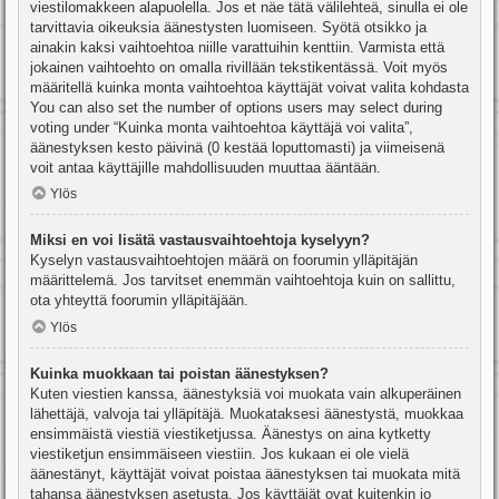
viestilomakkeen alapuolella. Jos et näe tätä välilehteä, sinulla ei ole
tarvittavia oikeuksia äänestysten luomiseen. Syötä otsikko ja
ainakin kaksi vaihtoehtoa niille varattuihin kenttiin. Varmista että
jokainen vaihtoehto on omalla rivillään tekstikentässä. Voit myös
määritellä kuinka monta vaihtoehtoa käyttäjät voivat valita kohdasta
You can also set the number of options users may select during
voting under “Kuinka monta vaihtoehtoa käyttäjä voi valita”,
äänestyksen kesto päivinä (0 kestää loputtomasti) ja viimeisenä
voit antaa käyttäjille mahdollisuuden muuttaa ääntään.
Ylös
Miksi en voi lisätä vastausvaihtoehtoja kyselyyn?
Kyselyn vastausvaihtoehtojen määrä on foorumin ylläpitäjän
määrittelemä. Jos tarvitset enemmän vaihtoehtoja kuin on sallittu,
ota yhteyttä foorumin ylläpitäjään.
Ylös
Kuinka muokkaan tai poistan äänestyksen?
Kuten viestien kanssa, äänestyksiä voi muokata vain alkuperäinen
lähettäjä, valvoja tai ylläpitäjä. Muokataksesi äänestystä, muokkaa
ensimmäistä viestiä viestiketjussa. Äänestys on aina kytketty
viestiketjun ensimmäiseen viestiin. Jos kukaan ei ole vielä
äänestänyt, käyttäjät voivat poistaa äänestyksen tai muokata mitä
tahansa äänestyksen asetusta. Jos käyttäjät ovat kuitenkin jo