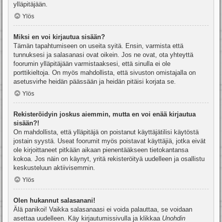
ylläpitäjään.
Ylös
Miksi en voi kirjautua sisään?
Tämän tapahtumiseen on useita syitä. Ensin, varmista että
tunnuksesi ja salasanasi ovat oikein. Jos ne ovat, ota yhteyttä
foorumin ylläpitäjään varmistaaksesi, että sinulla ei ole
porttikieltoja. On myös mahdollista, että sivuston omistajalla on
asetusvirhe heidän päässään ja heidän pitäisi korjata se.
Ylös
Rekisteröidyin joskus aiemmin, mutta en voi enää kirjautua
sisään?!
On mahdollista, että ylläpitäjä on poistanut käyttäjätilisi käytöstä
jostain syystä. Useat foorumit myös poistavat käyttäjiä, jotka eivät
ole kirjoittaneet pitkään aikaan pienentääkseen tietokantansa
kokoa. Jos näin on käynyt, yritä rekisteröityä uudelleen ja osallistu
keskusteluun aktiivisemmin.
Ylös
Olen hukannut salasanani!
Älä panikoi! Vaikka salasanaasi ei voida palauttaa, se voidaan
asettaa uudelleen. Käy kirjautumissivulla ja klikkaa
Unohdin