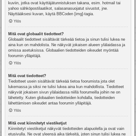
kuviin, jotka ovat käyttäjätunnistuksen takana, esim. hotmail tai
yahoo sähköpostilaatikot, salasanasuojatut sivustot, jne.
Näyttääksesi kuvan, käytä BBCoden [img]-tagia.
Ylös
Mitä ovat globaalit tiedotteet?
Globaalit tiedotteet sisältävät tärkeää tietoa ja sinun tulisi lukea ne
aina kun on mahdolista. Ne näkyvät jokaisen alueen ylälaidassa ja
omissa asetuksissa. Globaalien tiedotteiden oikeudet myöntää
foorumin ylläpitäjä.
Ylös
Mitä ovat tiedotteet?
Tiedotteet usein sisältävät tärkeää tietoa foorumista jota olet
lukemassa ja siksi ne tulisi lukea aina kun mahdollista. Tiedotteet
näkyvät jokaisen sivun ylälaidassa niillä foorumeilla joihin ne on
lähetetty. Kuten globaalien tiedotteiden kohdalla, tiedotteiden
lähettämisen oikeudet antaa foorumin ylläpitäjä.
Ylös
Mitä ovat kiinnitetyt viestiketjut
Kiinnitetyt viestiketjut näkyvät tiedotteiden alapuolella ja ovat vain
etusivulla. Ne ovat yleensä aika tärkeitä, joten sinun tulisi lukea ne