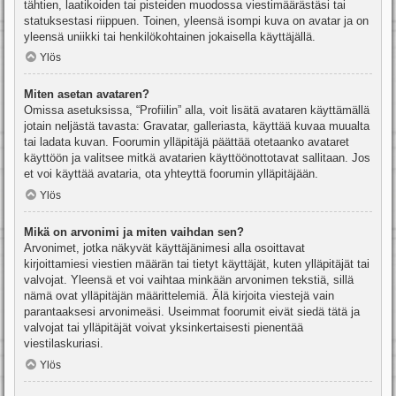
tähtien, laatikoiden tai pisteiden muodossa viestimäärästäsi tai
statuksestasi riippuen. Toinen, yleensä isompi kuva on avatar ja on
yleensä uniikki tai henkilökohtainen jokaisella käyttäjällä.
Ylös
Miten asetan avataren?
Omissa asetuksissa, “Profiilin” alla, voit lisätä avataren käyttämällä
jotain neljästä tavasta: Gravatar, galleriasta, käyttää kuvaa muualta
tai ladata kuvan. Foorumin ylläpitäjä päättää otetaanko avataret
käyttöön ja valitsee mitkä avatarien käyttöönottotavat sallitaan. Jos
et voi käyttää avataria, ota yhteyttä foorumin ylläpitäjään.
Ylös
Mikä on arvonimi ja miten vaihdan sen?
Arvonimet, jotka näkyvät käyttäjänimesi alla osoittavat
kirjoittamiesi viestien määrän tai tietyt käyttäjät, kuten ylläpitäjät tai
valvojat. Yleensä et voi vaihtaa minkään arvonimen tekstiä, sillä
nämä ovat ylläpitäjän määrittelemiä. Älä kirjoita viestejä vain
parantaaksesi arvonimeäsi. Useimmat foorumit eivät siedä tätä ja
valvojat tai ylläpitäjät voivat yksinkertaisesti pienentää
viestilaskuriasi.
Ylös