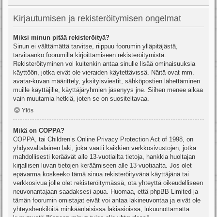
Kirjautumisen ja rekisteröitymisen ongelmat
Miksi minun pitää rekisteröityä?
Sinun ei välttämättä tarvitse, riippuu foorumin ylläpitäjästä,
tarvitaanko foorumilla kirjoittamiseen rekisteröitymistä.
Rekisteröityminen voi kuitenkin antaa sinulle lisää ominaisuuksia
käyttöön, jotka eivät ole vieraiden käytettävissä. Näitä ovat mm.
avatar-kuvan määrittely, yksityisviestit, sähköpostien lähettäminen
muille käyttäjille, käyttäjäryhmien jäsenyys jne. Siihen menee aikaa
vain muutamia hetkiä, joten se on suositeltavaa.
Ylös
Mikä on COPPA?
COPPA, tai Children’s Online Privacy Protection Act of 1998, on
yhdysvaltalainen laki, joka vaatii kaikkien verkkosivustojen, jotka
mahdollisesti keräävät alle 13-vuotiailta tietoja, hankkia huoltajan
kirjallisen luvan tietojen keräämiseen alle 13-vuotiaalta. Jos olet
epävarma koskeeko tämä sinua rekisteröityvänä käyttäjänä tai
verkkosivua jolle olet rekisteröitymässä, ota yhteyttä oikeudelliseen
neuvonantajaan saadaksesi apua. Huomaa, että phpBB Limited ja
tämän foorumin omistajat eivät voi antaa lakineuvontaa ja eivät ole
yhteyshenkilöitä minkäänlaisissa lakiasioissa, lukuunottamatta