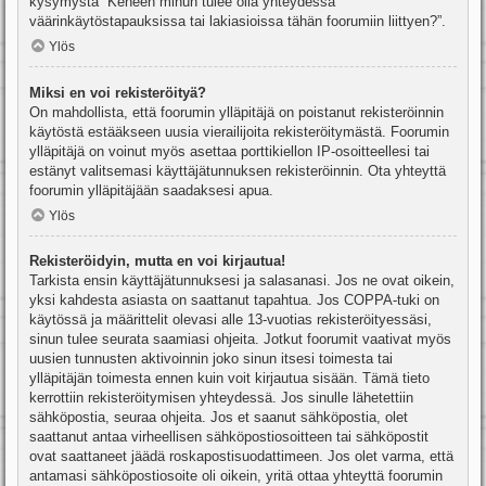
kysymystä “Keneen minun tulee olla yhteydessä
väärinkäytöstapauksissa tai lakiasioissa tähän foorumiin liittyen?”.
Ylös
Miksi en voi rekisteröityä?
On mahdollista, että foorumin ylläpitäjä on poistanut rekisteröinnin
käytöstä estääkseen uusia vierailijoita rekisteröitymästä. Foorumin
ylläpitäjä on voinut myös asettaa porttikiellon IP-osoitteellesi tai
estänyt valitsemasi käyttäjätunnuksen rekisteröinnin. Ota yhteyttä
foorumin ylläpitäjään saadaksesi apua.
Ylös
Rekisteröidyin, mutta en voi kirjautua!
Tarkista ensin käyttäjätunnuksesi ja salasanasi. Jos ne ovat oikein,
yksi kahdesta asiasta on saattanut tapahtua. Jos COPPA-tuki on
käytössä ja määrittelit olevasi alle 13-vuotias rekisteröityessäsi,
sinun tulee seurata saamiasi ohjeita. Jotkut foorumit vaativat myös
uusien tunnusten aktivoinnin joko sinun itsesi toimesta tai
ylläpitäjän toimesta ennen kuin voit kirjautua sisään. Tämä tieto
kerrottiin rekisteröitymisen yhteydessä. Jos sinulle lähetettiin
sähköpostia, seuraa ohjeita. Jos et saanut sähköpostia, olet
saattanut antaa virheellisen sähköpostiosoitteen tai sähköpostit
ovat saattaneet jäädä roskapostisuodattimeen. Jos olet varma, että
antamasi sähköpostiosoite oli oikein, yritä ottaa yhteyttä foorumin