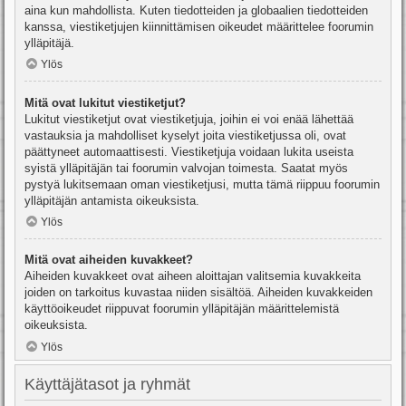
aina kun mahdollista. Kuten tiedotteiden ja globaalien tiedotteiden
kanssa, viestiketjujen kiinnittämisen oikeudet määrittelee foorumin
ylläpitäjä.
Ylös
Mitä ovat lukitut viestiketjut?
Lukitut viestiketjut ovat viestiketjuja, joihin ei voi enää lähettää
vastauksia ja mahdolliset kyselyt joita viestiketjussa oli, ovat
päättyneet automaattisesti. Viestiketjuja voidaan lukita useista
syistä ylläpitäjän tai foorumin valvojan toimesta. Saatat myös
pystyä lukitsemaan oman viestiketjusi, mutta tämä riippuu foorumin
ylläpitäjän antamista oikeuksista.
Ylös
Mitä ovat aiheiden kuvakkeet?
Aiheiden kuvakkeet ovat aiheen aloittajan valitsemia kuvakkeita
joiden on tarkoitus kuvastaa niiden sisältöä. Aiheiden kuvakkeiden
käyttöoikeudet riippuvat foorumin ylläpitäjän määrittelemistä
oikeuksista.
Ylös
Käyttäjätasot ja ryhmät