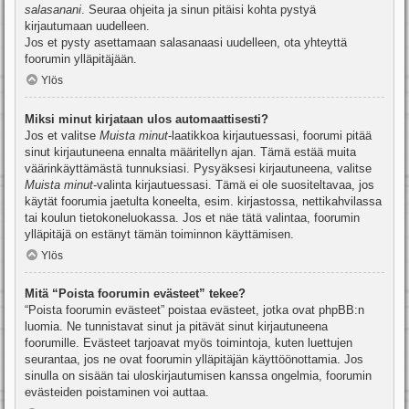
salasanani
. Seuraa ohjeita ja sinun pitäisi kohta pystyä
kirjautumaan uudelleen.
Jos et pysty asettamaan salasanaasi uudelleen, ota yhteyttä
foorumin ylläpitäjään.
Ylös
Miksi minut kirjataan ulos automaattisesti?
Jos et valitse
Muista minut
-laatikkoa kirjautuessasi, foorumi pitää
sinut kirjautuneena ennalta määritellyn ajan. Tämä estää muita
väärinkäyttämästä tunnuksiasi. Pysyäksesi kirjautuneena, valitse
Muista minut
-valinta kirjautuessasi. Tämä ei ole suositeltavaa, jos
käytät foorumia jaetulta koneelta, esim. kirjastossa, nettikahvilassa
tai koulun tietokoneluokassa. Jos et näe tätä valintaa, foorumin
ylläpitäjä on estänyt tämän toiminnon käyttämisen.
Ylös
Mitä “Poista foorumin evästeet” tekee?
“Poista foorumin evästeet” poistaa evästeet, jotka ovat phpBB:n
luomia. Ne tunnistavat sinut ja pitävät sinut kirjautuneena
foorumille. Evästeet tarjoavat myös toimintoja, kuten luettujen
seurantaa, jos ne ovat foorumin ylläpitäjän käyttöönottamia. Jos
sinulla on sisään tai uloskirjautumisen kanssa ongelmia, foorumin
evästeiden poistaminen voi auttaa.