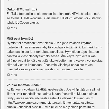
Onko HTML sallittu?
Ei. Tällä foorumilla ei ole mahdollista lähettää HTML:ää siten, että
se toimisi HTML-koodina. Yleisimmät HTML-muotoilut voi kuitenkin
tehdä BBCoden avulla.
Ylös
Mitä ovat hymiöt?
Hymiöt tai emoticonit ovat pieniä kuvia joita voidaan käyttää
tunteiden ilmaisemiseen lyhyitä koodeja käyttämällä. Esimerkiksi :)
tarkoittaa iloista ja :( tarkoittaa surullista. Hymiöiden täysi lista on
nähtävillä viestinlähetyslomakkeessa. Älä käytä hymiöitä liikaa,
sillä ne voivat tehdä viestistä lukukelvottoman ja valvoja voi poistaa
niitä tai viestin kokonaan. Foorumin ylläpitäjä on voinut myös
määritellä rajan yksittäisen viestin hymiöiden määrälle.
Ylös
Voinko lähettää kuvia?
Kyllä, kuvia voidaan käyttää viesteissäsi. Jos ylläpitäjä on sallinut
liitteet, voit mahdollisesti ladata kuvan foorumille. Muutoin sinun
täytyy antaa osoite julkisesti saatavilla olevaan kuvaan, esim.
http://www.example.com/my-picture.gif. Et voi antaa osoitetta
omalla koneellasi oleviin kuviin (ellei se ole yleinen palvelin) tai