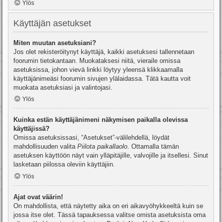
Ylös
Käyttäjän asetukset
Miten muutan asetuksiani?
Jos olet rekisteröitynyt käyttäjä, kaikki asetuksesi tallennetaan
foorumin tietokantaan. Muokataksesi niitä, vieraile omissa
asetuksissa, johon vievä linkki löytyy yleensä klikkaamalla
käyttäjänimeäsi foorumin sivujen ylälaidassa. Tätä kautta voit
muokata asetuksiasi ja valintojasi.
Ylös
Kuinka estän käyttäjänimeni näkymisen paikalla olevissa
käyttäjissä?
Omissa asetuksissasi, “Asetukset”-välilehdellä, löydät
mahdollisuuden valita
Piilota paikallaolo
. Ottamalla tämän
asetuksen käyttöön näyt vain ylläpitäjille, valvojille ja itsellesi. Sinut
lasketaan piilossa oleviin käyttäjiin.
Ylös
Ajat ovat väärin!
On mahdollista, että näytetty aika on eri aikavyöhykkeeltä kuin se
jossa itse olet. Tässä tapauksessa valitse omista asetuksista oma