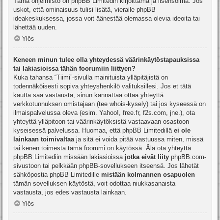
Tämä ohjelmisto on phpBB Limitedin kirjoittama ja lisensoima. Jos
uskot, että ominaisuus tulisi lisätä, vieraile
phpBB
ideakeskuksessa
, jossa voit äänestää olemassa olevia ideoita tai
lähettää uuden.
Ylös
Keneen minun tulee olla yhteydessä väärinkäytöstapauksissa
tai lakiasioissa tähän foorumiin liittyen?
Kuka tahansa “Tiimi”-sivulla mainituista ylläpitäjistä on
todennäköisesti sopiva yhteyshenkilö valituksillesi. Jos et tätä
kautta saa vastausta, sinun kannattaa ottaa yhteyttä
verkkotunnuksen omistajaan (tee
whois-kysely
) tai jos kyseessä on
ilmaispalvelussa oleva (esim. Yahoo!, free.fr, f2s.com, jne.), ota
yhteyttä ylläpitoon tai väärinkäytöksistä vastaavaan osastoon
kyseisessä palvelussa. Huomaa, että phpBB Limitedillä
ei ole
lainkaan toimivaltaa
ja sitä ei voida pitää vastuussa miten, missä
tai kenen toimesta tämä foorumi on käytössä. Älä ota yhteyttä
phpBB Limitediin missään lakiasioissa
jotka eivät liity
phpBB.com-
sivustoon tai pelkkään phpBB-sovellukseen itseensä. Jos lähetät
sähköpostia phpBB Limitedille
mistään kolmannen osapuolen
tämän sovelluksen käytöstä, voit odottaa niukkasanaista
vastausta, jos edes vastausta lainkaan.
Ylös