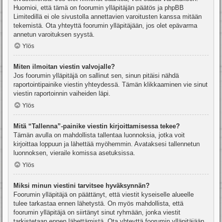
Huomioi, että tämä on foorumin ylläpitäjän päätös ja phpBB
Limitedillä ei ole sivustolla annettavien varoitusten kanssa mitään
tekemistä. Ota yhteyttä foorumin ylläpitäjään, jos olet epävarma
annetun varoituksen syystä.
Ylös
Miten ilmoitan viestin valvojalle?
Jos foorumin ylläpitäjä on sallinut sen, sinun pitäisi nähdä
raportointipainike viestin yhteydessä. Tämän klikkaaminen vie sinut
viestin raportoinnin vaiheiden läpi.
Ylös
Mitä “Tallenna”-painike viestin kirjoittamisessa tekee?
Tämän avulla on mahdollista tallentaa luonnoksia, jotka voit
kirjoittaa loppuun ja lähettää myöhemmin. Avataksesi tallennetun
luonnoksen, vieraile komissa asetuksissa.
Ylös
Miksi minun viestini tarvitsee hyväksynnän?
Foorumin ylläpitäjä on päättänyt, että viestit kyseiselle alueelle
tulee tarkastaa ennen lähetystä. On myös mahdollista, että
foorumin ylläpitäjä on siirtänyt sinut ryhmään, jonka viestit
tarkistetaan ennen lähettämistä. Ota yhteyttä foorumin ylläpitäjään