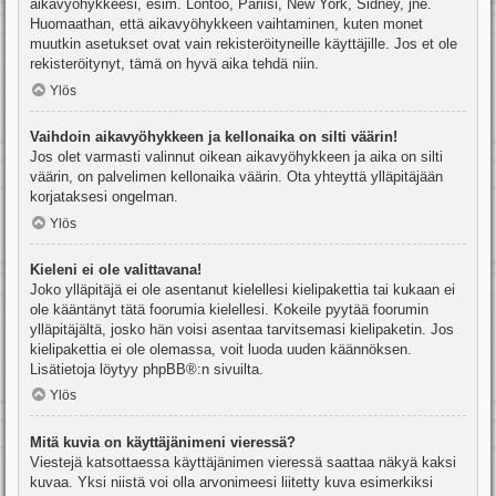
aikavyöhykkeesi, esim. Lontoo, Pariisi, New York, Sidney, jne.
Huomaathan, että aikavyöhykkeen vaihtaminen, kuten monet
muutkin asetukset ovat vain rekisteröityneille käyttäjille. Jos et ole
rekisteröitynyt, tämä on hyvä aika tehdä niin.
Ylös
Vaihdoin aikavyöhykkeen ja kellonaika on silti väärin!
Jos olet varmasti valinnut oikean aikavyöhykkeen ja aika on silti
väärin, on palvelimen kellonaika väärin. Ota yhteyttä ylläpitäjään
korjataksesi ongelman.
Ylös
Kieleni ei ole valittavana!
Joko ylläpitäjä ei ole asentanut kielellesi kielipakettia tai kukaan ei
ole kääntänyt tätä foorumia kielellesi. Kokeile pyytää foorumin
ylläpitäjältä, josko hän voisi asentaa tarvitsemasi kielipaketin. Jos
kielipakettia ei ole olemassa, voit luoda uuden käännöksen.
Lisätietoja löytyy
phpBB
®:n sivuilta.
Ylös
Mitä kuvia on käyttäjänimeni vieressä?
Viestejä katsottaessa käyttäjänimen vieressä saattaa näkyä kaksi
kuvaa. Yksi niistä voi olla arvonimeesi liitetty kuva esimerkiksi