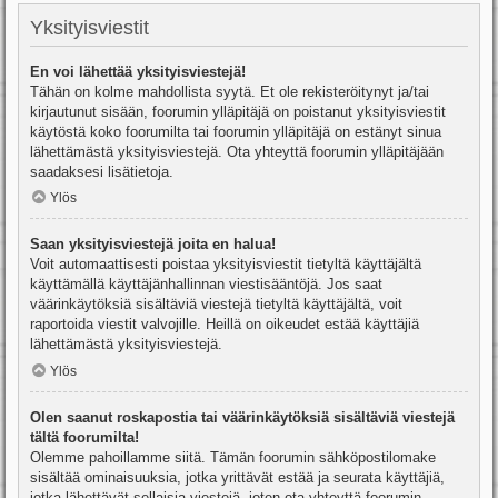
Yksityisviestit
En voi lähettää yksityisviestejä!
Tähän on kolme mahdollista syytä. Et ole rekisteröitynyt ja/tai
kirjautunut sisään, foorumin ylläpitäjä on poistanut yksityisviestit
käytöstä koko foorumilta tai foorumin ylläpitäjä on estänyt sinua
lähettämästä yksityisviestejä. Ota yhteyttä foorumin ylläpitäjään
saadaksesi lisätietoja.
Ylös
Saan yksityisviestejä joita en halua!
Voit automaattisesti poistaa yksityisviestit tietyltä käyttäjältä
käyttämällä käyttäjänhallinnan viestisääntöjä. Jos saat
väärinkäytöksiä sisältäviä viestejä tietyltä käyttäjältä, voit
raportoida viestit valvojille. Heillä on oikeudet estää käyttäjiä
lähettämästä yksityisviestejä.
Ylös
Olen saanut roskapostia tai väärinkäytöksiä sisältäviä viestejä
tältä foorumilta!
Olemme pahoillamme siitä. Tämän foorumin sähköpostilomake
sisältää ominaisuuksia, jotka yrittävät estää ja seurata käyttäjiä,
jotka lähettävät sellaisia viestejä, joten ota yhteyttä foorumin