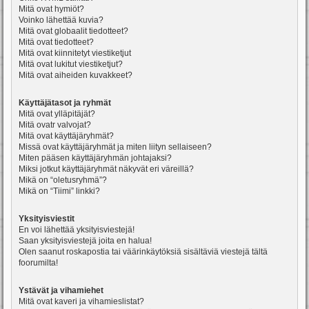
Mitä ovat hymiöt?
Voinko lähettää kuvia?
Mitä ovat globaalit tiedotteet?
Mitä ovat tiedotteet?
Mitä ovat kiinnitetyt viestiketjut
Mitä ovat lukitut viestiketjut?
Mitä ovat aiheiden kuvakkeet?
Käyttäjätasot ja ryhmät
Mitä ovat ylläpitäjät?
Mitä ovatr valvojat?
Mitä ovat käyttäjäryhmät?
Missä ovat käyttäjäryhmät ja miten liityn sellaiseen?
Miten pääsen käyttäjäryhmän johtajaksi?
Miksi jotkut käyttäjäryhmät näkyvät eri väreillä?
Mikä on “oletusryhmä”?
Mikä on “Tiimi” linkki?
Yksityisviestit
En voi lähettää yksityisviestejä!
Saan yksityisviestejä joita en halua!
Olen saanut roskapostia tai väärinkäytöksiä sisältäviä viestejä tältä
foorumilta!
Ystävät ja vihamiehet
Mitä ovat kaveri ja vihamieslistat?