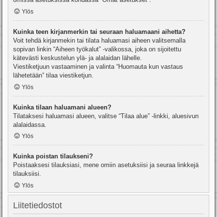
Ylös
Kuinka teen kirjanmerkin tai seuraan haluamaani aihetta?
Voit tehdä kirjanmekin tai tilata haluamasi aiheen valitsemalla
sopivan linkin “Aiheen työkalut” -valikossa, joka on sijoitettu
kätevästi keskustelun ylä- ja alalaidan lähelle.
Viestiketjuun vastaaminen ja valinta “Huomauta kun vastaus
lähetetään” tilaa viestiketjun.
Ylös
Kuinka tilaan haluamani alueen?
Tilataksesi haluamasi alueen, valitse “Tilaa alue” -linkki, aluesivun
alalaidassa.
Ylös
Kuinka poistan tilaukseni?
Poistaaksesi tilauksiasi, mene omiin asetuksiisi ja seuraa linkkejä
tilauksiisi.
Ylös
Liitetiedostot