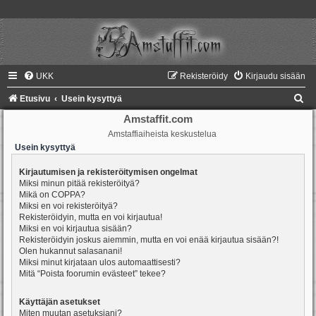
UKK
Rekisteröidy
Kirjaudu sisään
E
Etusivu
Usein kysyttyä
t
Amstaffit.com
Amstaffiaiheista keskustelua
s
Usein kysyttyä
i
Kirjautumisen ja rekisteröitymisen ongelmat
Miksi minun pitää rekisteröityä?
Mikä on COPPA?
Miksi en voi rekisteröityä?
Rekisteröidyin, mutta en voi kirjautua!
Miksi en voi kirjautua sisään?
Rekisteröidyin joskus aiemmin, mutta en voi enää kirjautua sisään?!
Olen hukannut salasanani!
Miksi minut kirjataan ulos automaattisesti?
Mitä “Poista foorumin evästeet” tekee?
Käyttäjän asetukset
Miten muutan asetuksiani?