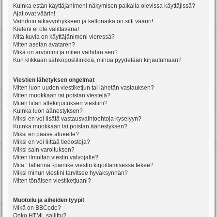
Kuinka estän käyttäjänimeni näkymisen paikalla olevissa käyttäjissä?
Ajat ovat väärin!
Vaihdoin aikavyöhykkeen ja kellonaika on silti väärin!
Kieleni ei ole valittavana!
Mitä kuvia on käyttäjänimeni vieressä?
Miten asetan avataren?
Mikä on arvonimi ja miten vaihdan sen?
Kun klikkaan sähköpostilinkkiä, minua pyydetään kirjautumaan?
Viestien lähetyksen ongelmat
Miten luon uuden viestiketjun tai lähetän vastauksen?
Miten muokkaan tai poistan viestejä?
Miten liitän allekirjoituksen viestiini?
Kuinka luon äänestyksen?
Miksi en voi lisätä vastausvaihtoehtoja kyselyyn?
Kuinka muokkaan tai poistan äänestyksen?
Miksi en pääse alueelle?
Miksi en voi liittää tiedostoja?
Miksi sain varoituksen?
Miten ilmoitan viestin valvojalle?
Mitä “Tallenna”-painike viestin kirjoittamisessa tekee?
Miksi minun viestini tarvitsee hyväksynnän?
Miten tönäisen viestiketjuani?
Muotoilu ja aiheiden tyypit
Mikä on BBCode?
Onko HTML sallittu?