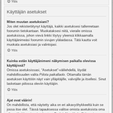
Ylös
Käyttäjän asetukset
Miten muutan asetuksiani?
Jos olet rekisteröitynyt käyttäjä, kaikki asetuksesi tallennetaan
foorumin tietokantaan. Muokataksesi niitä, vieraile omissa
asetuksissa, johon vievä linkki löytyy yleensä klikkaamalla
käyttäjänimeäsi foorumin sivujen ylälaidassa. Tätä kautta voit
muokata asetuksiasi ja valintojasi.
Ylös
Kuinka estän käyttäjänimeni näkymisen paikalla olevissa
käyttäjissä?
Omissa asetuksissasi, “Asetukset”-välilehdellä, löydät
mahdollisuuden valita
Piilota paikallaolo
. Ottamalla tämän
asetuksen käyttöön näyt vain ylläpitäjille, valvojille ja itsellesi. Sinut
lasketaan piilossa oleviin käyttäjiin.
Ylös
Ajat ovat väärin!
On mahdollista, että näytetty aika on eri aikavyöhykkeeltä kuin se
jossa itse olet. Tässä tapauksessa valitse omista asetuksista oma