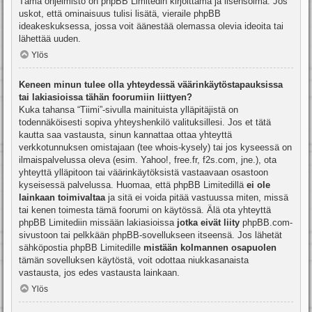
Tämä ohjelmisto on phpBB Limitedin kirjoittama ja lisensoima. Jos
uskot, että ominaisuus tulisi lisätä, vieraile
phpBB
ideakeskuksessa
, jossa voit äänestää olemassa olevia ideoita tai
lähettää uuden.
Ylös
Keneen minun tulee olla yhteydessä väärinkäytöstapauksissa
tai lakiasioissa tähän foorumiin liittyen?
Kuka tahansa “Tiimi”-sivulla mainituista ylläpitäjistä on
todennäköisesti sopiva yhteyshenkilö valituksillesi. Jos et tätä
kautta saa vastausta, sinun kannattaa ottaa yhteyttä
verkkotunnuksen omistajaan (tee
whois-kysely
) tai jos kyseessä on
ilmaispalvelussa oleva (esim. Yahoo!, free.fr, f2s.com, jne.), ota
yhteyttä ylläpitoon tai väärinkäytöksistä vastaavaan osastoon
kyseisessä palvelussa. Huomaa, että phpBB Limitedillä
ei ole
lainkaan toimivaltaa
ja sitä ei voida pitää vastuussa miten, missä
tai kenen toimesta tämä foorumi on käytössä. Älä ota yhteyttä
phpBB Limitediin missään lakiasioissa
jotka eivät liity
phpBB.com-
sivustoon tai pelkkään phpBB-sovellukseen itseensä. Jos lähetät
sähköpostia phpBB Limitedille
mistään kolmannen osapuolen
tämän sovelluksen käytöstä, voit odottaa niukkasanaista
vastausta, jos edes vastausta lainkaan.
Ylös