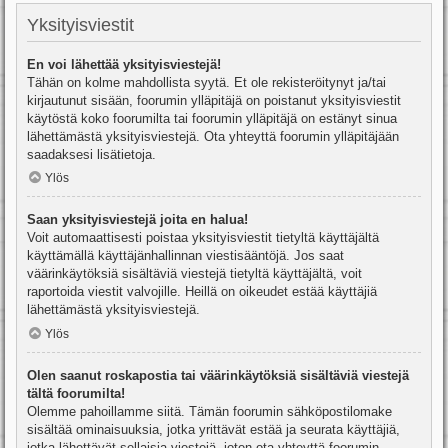
Yksityisviestit
En voi lähettää yksityisviestejä!
Tähän on kolme mahdollista syytä. Et ole rekisteröitynyt ja/tai
kirjautunut sisään, foorumin ylläpitäjä on poistanut yksityisviestit
käytöstä koko foorumilta tai foorumin ylläpitäjä on estänyt sinua
lähettämästä yksityisviestejä. Ota yhteyttä foorumin ylläpitäjään
saadaksesi lisätietoja.
Ylös
Saan yksityisviestejä joita en halua!
Voit automaattisesti poistaa yksityisviestit tietyltä käyttäjältä
käyttämällä käyttäjänhallinnan viestisääntöjä. Jos saat
väärinkäytöksiä sisältäviä viestejä tietyltä käyttäjältä, voit
raportoida viestit valvojille. Heillä on oikeudet estää käyttäjiä
lähettämästä yksityisviestejä.
Ylös
Olen saanut roskapostia tai väärinkäytöksiä sisältäviä viestejä
tältä foorumilta!
Olemme pahoillamme siitä. Tämän foorumin sähköpostilomake
sisältää ominaisuuksia, jotka yrittävät estää ja seurata käyttäjiä,
jotka lähettävät sellaisia viestejä, joten ota yhteyttä foorumin