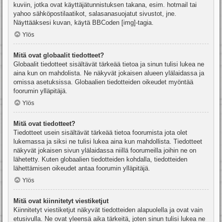
kuviin, jotka ovat käyttäjätunnistuksen takana, esim. hotmail tai
yahoo sähköpostilaatikot, salasanasuojatut sivustot, jne.
Näyttääksesi kuvan, käytä BBCoden [img]-tagia.
Ylös
Mitä ovat globaalit tiedotteet?
Globaalit tiedotteet sisältävät tärkeää tietoa ja sinun tulisi lukea ne
aina kun on mahdolista. Ne näkyvät jokaisen alueen ylälaidassa ja
omissa asetuksissa. Globaalien tiedotteiden oikeudet myöntää
foorumin ylläpitäjä.
Ylös
Mitä ovat tiedotteet?
Tiedotteet usein sisältävät tärkeää tietoa foorumista jota olet
lukemassa ja siksi ne tulisi lukea aina kun mahdollista. Tiedotteet
näkyvät jokaisen sivun ylälaidassa niillä foorumeilla joihin ne on
lähetetty. Kuten globaalien tiedotteiden kohdalla, tiedotteiden
lähettämisen oikeudet antaa foorumin ylläpitäjä.
Ylös
Mitä ovat kiinnitetyt viestiketjut
Kiinnitetyt viestiketjut näkyvät tiedotteiden alapuolella ja ovat vain
etusivulla. Ne ovat yleensä aika tärkeitä, joten sinun tulisi lukea ne