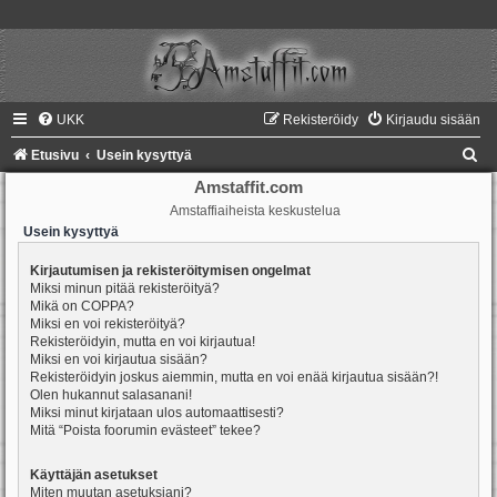
UKK
Rekisteröidy
Kirjaudu sisään
E
Etusivu
Usein kysyttyä
t
Amstaffit.com
Amstaffiaiheista keskustelua
s
Usein kysyttyä
i
Kirjautumisen ja rekisteröitymisen ongelmat
Miksi minun pitää rekisteröityä?
Mikä on COPPA?
Miksi en voi rekisteröityä?
Rekisteröidyin, mutta en voi kirjautua!
Miksi en voi kirjautua sisään?
Rekisteröidyin joskus aiemmin, mutta en voi enää kirjautua sisään?!
Olen hukannut salasanani!
Miksi minut kirjataan ulos automaattisesti?
Mitä “Poista foorumin evästeet” tekee?
Käyttäjän asetukset
Miten muutan asetuksiani?