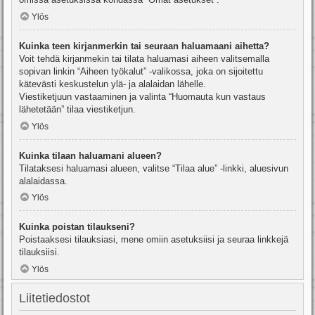
Ylös
Kuinka teen kirjanmerkin tai seuraan haluamaani aihetta?
Voit tehdä kirjanmekin tai tilata haluamasi aiheen valitsemalla
sopivan linkin “Aiheen työkalut” -valikossa, joka on sijoitettu
kätevästi keskustelun ylä- ja alalaidan lähelle.
Viestiketjuun vastaaminen ja valinta “Huomauta kun vastaus
lähetetään” tilaa viestiketjun.
Ylös
Kuinka tilaan haluamani alueen?
Tilataksesi haluamasi alueen, valitse “Tilaa alue” -linkki, aluesivun
alalaidassa.
Ylös
Kuinka poistan tilaukseni?
Poistaaksesi tilauksiasi, mene omiin asetuksiisi ja seuraa linkkejä
tilauksiisi.
Ylös
Liitetiedostot