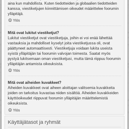
aina kun mahdollista. Kuten tiedotteiden ja globaalien tiedotteiden
kanssa, viestiketjujen kiinnittämisen oikeudet määrittelee foorumin
ylläpitäjä.
Ylös
Mitä ovat lukitut viestiketjut?
Lukitut viestiketjut ovat viestiketjuja, joihin ei voi enää lähettää
vastauksia ja mahdolliset kyselyt joita viestiketjussa oli, ovat
päättyneet automaattisesti. Viestiketjuja voidaan lukita useista
syistä ylläpitäjän tai foorumin valvojan toimesta. Saatat myös
pystyä lukitsemaan oman viestiketjusi, mutta tämä riippuu foorumin
ylläpitäjän antamista oikeuksista.
Ylös
Mitä ovat aiheiden kuvakkeet?
Aiheiden kuvakkeet ovat aiheen aloittajan valitsemia kuvakkeita
joiden on tarkoitus kuvastaa niiden sisältöä. Aiheiden kuvakkeiden
käyttöoikeudet riippuvat foorumin ylläpitäjän määrittelemistä
oikeuksista.
Ylös
Käyttäjätasot ja ryhmät