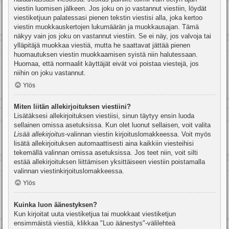
viestin luomisen jälkeen. Jos joku on jo vastannut viestiin, löydät
viestiketjuun palatessasi pienen tekstin viestisi alla, joka kertoo
viestin muokkauskertojen lukumäärän ja muokkausajan. Tämä
näkyy vain jos joku on vastannut viestiin. Se ei näy, jos valvoja tai
ylläpitäjä muokkaa viestiä, mutta he saattavat jättää pienen
huomautuksen viestin muokkaamisen syistä niin halutessaan.
Huomaa, että normaalit käyttäjät eivät voi poistaa viestejä, jos
niihin on joku vastannut.
Ylös
Miten liitän allekirjoituksen viestiini?
Lisätäksesi allekirjoituksen viestiisi, sinun täytyy ensin luoda
sellainen omissa asetuksissa. Kun olet luonut sellaisen, voit valita
Lisää allekirjoitus
-valinnan viestin kirjoituslomakkeessa. Voit myös
lisätä allekirjoituksen automaattisesti aina kaikkiin viesteihisi
tekemällä valinnan omissa asetuksissa. Jos teet niin, voit silti
estää allekirjoituksen liittämisen yksittäiseen viestiin poistamalla
valinnan viestinkirjoituslomakkeessa.
Ylös
Kuinka luon äänestyksen?
Kun kirjoitat uuta viestiketjua tai muokkaat viestiketjun
ensimmäistä viestiä, klikkaa "Luo äänestys"-välilehteä