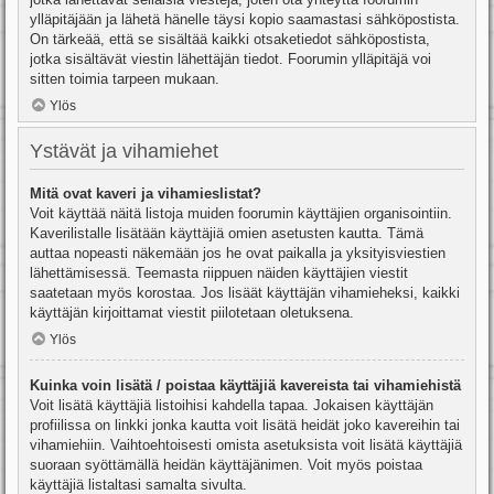
ylläpitäjään ja lähetä hänelle täysi kopio saamastasi sähköpostista.
On tärkeää, että se sisältää kaikki otsaketiedot sähköpostista,
jotka sisältävät viestin lähettäjän tiedot. Foorumin ylläpitäjä voi
sitten toimia tarpeen mukaan.
Ylös
Ystävät ja vihamiehet
Mitä ovat kaveri ja vihamieslistat?
Voit käyttää näitä listoja muiden foorumin käyttäjien organisointiin.
Kaverilistalle lisätään käyttäjiä omien asetusten kautta. Tämä
auttaa nopeasti näkemään jos he ovat paikalla ja yksityisviestien
lähettämisessä. Teemasta riippuen näiden käyttäjien viestit
saatetaan myös korostaa. Jos lisäät käyttäjän vihamieheksi, kaikki
käyttäjän kirjoittamat viestit piilotetaan oletuksena.
Ylös
Kuinka voin lisätä / poistaa käyttäjiä kavereista tai vihamiehistä
Voit lisätä käyttäjiä listoihisi kahdella tapaa. Jokaisen käyttäjän
profiilissa on linkki jonka kautta voit lisätä heidät joko kavereihin tai
vihamiehiin. Vaihtoehtoisesti omista asetuksista voit lisätä käyttäjiä
suoraan syöttämällä heidän käyttäjänimen. Voit myös poistaa
käyttäjiä listaltasi samalta sivulta.