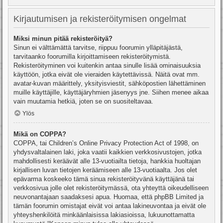
Kirjautumisen ja rekisteröitymisen ongelmat
Miksi minun pitää rekisteröityä?
Sinun ei välttämättä tarvitse, riippuu foorumin ylläpitäjästä,
tarvitaanko foorumilla kirjoittamiseen rekisteröitymistä.
Rekisteröityminen voi kuitenkin antaa sinulle lisää ominaisuuksia
käyttöön, jotka eivät ole vieraiden käytettävissä. Näitä ovat mm.
avatar-kuvan määrittely, yksityisviestit, sähköpostien lähettäminen
muille käyttäjille, käyttäjäryhmien jäsenyys jne. Siihen menee aikaa
vain muutamia hetkiä, joten se on suositeltavaa.
Ylös
Mikä on COPPA?
COPPA, tai Children’s Online Privacy Protection Act of 1998, on
yhdysvaltalainen laki, joka vaatii kaikkien verkkosivustojen, jotka
mahdollisesti keräävät alle 13-vuotiailta tietoja, hankkia huoltajan
kirjallisen luvan tietojen keräämiseen alle 13-vuotiaalta. Jos olet
epävarma koskeeko tämä sinua rekisteröityvänä käyttäjänä tai
verkkosivua jolle olet rekisteröitymässä, ota yhteyttä oikeudelliseen
neuvonantajaan saadaksesi apua. Huomaa, että phpBB Limited ja
tämän foorumin omistajat eivät voi antaa lakineuvontaa ja eivät ole
yhteyshenkilöitä minkäänlaisissa lakiasioissa, lukuunottamatta