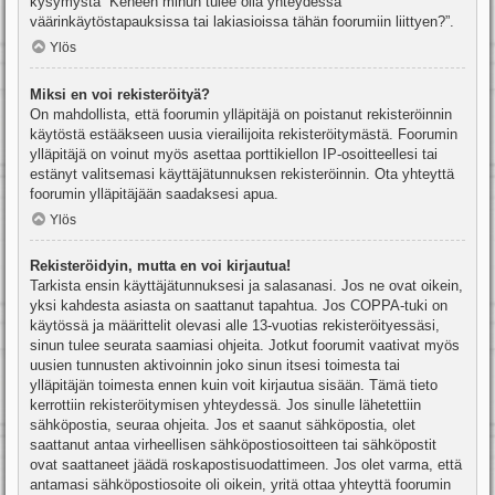
kysymystä “Keneen minun tulee olla yhteydessä
väärinkäytöstapauksissa tai lakiasioissa tähän foorumiin liittyen?”.
Ylös
Miksi en voi rekisteröityä?
On mahdollista, että foorumin ylläpitäjä on poistanut rekisteröinnin
käytöstä estääkseen uusia vierailijoita rekisteröitymästä. Foorumin
ylläpitäjä on voinut myös asettaa porttikiellon IP-osoitteellesi tai
estänyt valitsemasi käyttäjätunnuksen rekisteröinnin. Ota yhteyttä
foorumin ylläpitäjään saadaksesi apua.
Ylös
Rekisteröidyin, mutta en voi kirjautua!
Tarkista ensin käyttäjätunnuksesi ja salasanasi. Jos ne ovat oikein,
yksi kahdesta asiasta on saattanut tapahtua. Jos COPPA-tuki on
käytössä ja määrittelit olevasi alle 13-vuotias rekisteröityessäsi,
sinun tulee seurata saamiasi ohjeita. Jotkut foorumit vaativat myös
uusien tunnusten aktivoinnin joko sinun itsesi toimesta tai
ylläpitäjän toimesta ennen kuin voit kirjautua sisään. Tämä tieto
kerrottiin rekisteröitymisen yhteydessä. Jos sinulle lähetettiin
sähköpostia, seuraa ohjeita. Jos et saanut sähköpostia, olet
saattanut antaa virheellisen sähköpostiosoitteen tai sähköpostit
ovat saattaneet jäädä roskapostisuodattimeen. Jos olet varma, että
antamasi sähköpostiosoite oli oikein, yritä ottaa yhteyttä foorumin