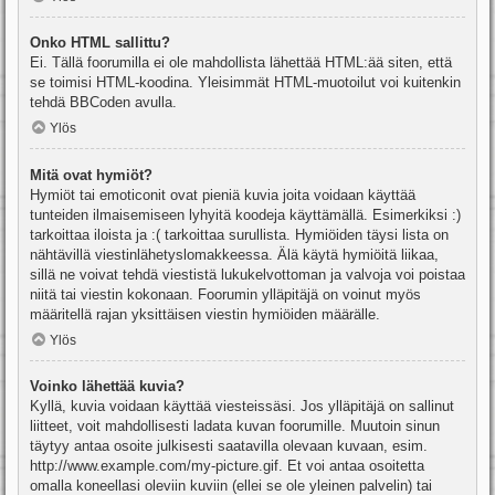
Onko HTML sallittu?
Ei. Tällä foorumilla ei ole mahdollista lähettää HTML:ää siten, että
se toimisi HTML-koodina. Yleisimmät HTML-muotoilut voi kuitenkin
tehdä BBCoden avulla.
Ylös
Mitä ovat hymiöt?
Hymiöt tai emoticonit ovat pieniä kuvia joita voidaan käyttää
tunteiden ilmaisemiseen lyhyitä koodeja käyttämällä. Esimerkiksi :)
tarkoittaa iloista ja :( tarkoittaa surullista. Hymiöiden täysi lista on
nähtävillä viestinlähetyslomakkeessa. Älä käytä hymiöitä liikaa,
sillä ne voivat tehdä viestistä lukukelvottoman ja valvoja voi poistaa
niitä tai viestin kokonaan. Foorumin ylläpitäjä on voinut myös
määritellä rajan yksittäisen viestin hymiöiden määrälle.
Ylös
Voinko lähettää kuvia?
Kyllä, kuvia voidaan käyttää viesteissäsi. Jos ylläpitäjä on sallinut
liitteet, voit mahdollisesti ladata kuvan foorumille. Muutoin sinun
täytyy antaa osoite julkisesti saatavilla olevaan kuvaan, esim.
http://www.example.com/my-picture.gif. Et voi antaa osoitetta
omalla koneellasi oleviin kuviin (ellei se ole yleinen palvelin) tai