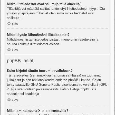
Mitkä liitetiedostot ovat sallittuja tällä alueella?
Ylläpitäjä voi määrätä sallitut ja kielletyt liitetiedostojen tyypit. Ota
yhteys ylläpitäjään mikäli et ole varma mitkä tiedostot ovat
sallittuja..
Ylös
Mistä löydän lähettämäni liitetiedostot?
Nähdäksesi listan liitetiedostoistasi, mene omiin asetuksiin ja
seuraa linkkejä liitetiedostot-osioon.
Ylös
phpBB -asiat
Kuka kirjoitti tämän foorumisovelluksen?
Tämä sovellus (sen muokkaamattomassa tilassa) on tuottanut,
julkaissut ja sen tekijänoikeudet omistaa
phpBB Limited
. Se on
tehty saataville GNU General Public Licensenssin, versiolla 2 (GPL-
2.0) ja sitä voidaan jakaa vapaasti. Katso
Tietoja phpBB:stä
saadaksesi lisätietoja.
Ylös
Miksi ominaisuutta X ei ole saatavilla?