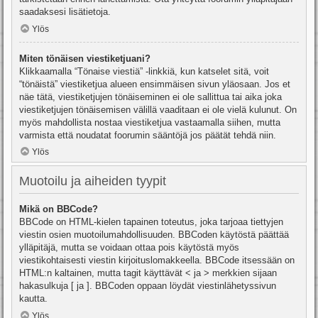
saadaksesi lisätietoja.
Ylös
Miten tönäisen viestiketjuani?
Klikkaamalla “Tönaise viestiä” -linkkiä, kun katselet sitä, voit
“tönäistä” viestiketjua alueen ensimmäisen sivun yläosaan. Jos et
näe tätä, viestiketjujen tönäiseminen ei ole sallittua tai aika joka
viestiketjujen tönäisemisen välillä vaaditaan ei ole vielä kulunut. On
myös mahdollista nostaa viestiketjua vastaamalla siihen, mutta
varmista että noudatat foorumin sääntöjä jos päätät tehdä niin.
Ylös
Muotoilu ja aiheiden tyypit
Mikä on BBCode?
BBCode on HTML-kielen tapainen toteutus, joka tarjoaa tiettyjen
viestin osien muotoilumahdollisuuden. BBCoden käytöstä päättää
ylläpitäjä, mutta se voidaan ottaa pois käytöstä myös
viestikohtaisesti viestin kirjoituslomakkeella. BBCode itsessään on
HTML:n kaltainen, mutta tagit käyttävät < ja > merkkien sijaan
hakasulkuja [ ja ]. BBCoden oppaan löydät viestinlähetyssivun
kautta.
Ylös