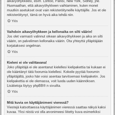
aikavyöhykkeesi, esim. Lontoo, Pariisi, New York, Sidney, jne.
Huomaathan, että aikavyöhykkeen vaihtaminen, kuten monet
muutkin asetukset ovat vain rekisteröityneille käyttäjille. Jos et ole
rekisteröitynyt, tämä on hyvä aika tehdä niin.
Ylös
Vaihdoin aikavyöhykkeen ja kellonaika on silti väärin!
Jos olet varmasti valinnut oikean aikavyöhykkeen ja aika on silti
väärin, on palvelimen kellonaika väärin. Ota yhteyttä ylläpitäjään
korjataksesi ongelman.
Ylös
Kieleni ei ole valittavana!
Joko ylläpitäjä ei ole asentanut kielellesi kielipakettia tai kukaan ei
ole kääntänyt tätä foorumia kielellesi. Kokeile pyytää foorumin
ylläpitäjältä, josko hän voisi asentaa tarvitsemasi kielipaketin. Jos
kielipakettia ei ole olemassa, voit luoda uuden käännöksen.
Lisätietoja löytyy
phpBB
®:n sivuilta.
Ylös
Mitä kuvia on käyttäjänimeni vieressä?
Viestejä katsottaessa käyttäjänimen vieressä saattaa näkyä kaksi
kuvaa. Yksi niistä voi olla arvonimeesi liitetty kuva esimerkiksi