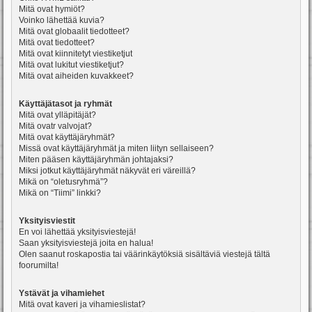
Mitä ovat hymiöt?
Voinko lähettää kuvia?
Mitä ovat globaalit tiedotteet?
Mitä ovat tiedotteet?
Mitä ovat kiinnitetyt viestiketjut
Mitä ovat lukitut viestiketjut?
Mitä ovat aiheiden kuvakkeet?
Käyttäjätasot ja ryhmät
Mitä ovat ylläpitäjät?
Mitä ovatr valvojat?
Mitä ovat käyttäjäryhmät?
Missä ovat käyttäjäryhmät ja miten liityn sellaiseen?
Miten pääsen käyttäjäryhmän johtajaksi?
Miksi jotkut käyttäjäryhmät näkyvät eri väreillä?
Mikä on “oletusryhmä”?
Mikä on “Tiimi” linkki?
Yksityisviestit
En voi lähettää yksityisviestejä!
Saan yksityisviestejä joita en halua!
Olen saanut roskapostia tai väärinkäytöksiä sisältäviä viestejä tältä
foorumilta!
Ystävät ja vihamiehet
Mitä ovat kaveri ja vihamieslistat?