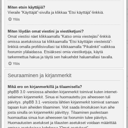
Miten etsin käyttäjiä?
Vieraile “Käyttäjät”-sivulla ja klikkaa “Etsi käyttäjä”-linkkiä.
Ylös
Miten löydän omat viestini ja viestiketjuni?
Omat viestisi näet klikkaamalla “Katso omia viestejäsi”-linkkiä
omissa asetuksissa tai klikkaamalla “Etsi käyttäjän viesteistä”-
linkkiä omalla profiilisivullasi tai klikkaamalla “Pikalinkit”-valikkoa
foorumin ylälaidassa. Etsiäksesi omia viestiketjuja, käytä
tarkennettua hakua ja täytä sen hakuehdot haluamallasi tavalla.
Ylös
Seuraaminen ja kirjanmerkit
Mikä ero on kirjanmerkillä ja tilaamisella?
phpBB 3.0 -versiossa aiheiden kirjanmerkit toimivat kuten internet-
selaimen kirjanmerkit. Sinua ei huomautettu jos aiheeseen tuli
päivitys. phpBB 3.1 -versiosta lähtien kirjanmerkit toimivat samaan
tapaan kuin aiheiden tilaaminen. Voit saada ilmoituksen kun aihe
josta sinulla on kirjanmerkki päivittyy. Tilaaminen puolestaan
huomauttaa sinua kun aiheeseen tai foorumiin tulee päivitys.
Huomautusten asetukset ja tilausten asetukset voidaan määrittää
omissa asetuksissa kohdassa “Omat asetukset”.