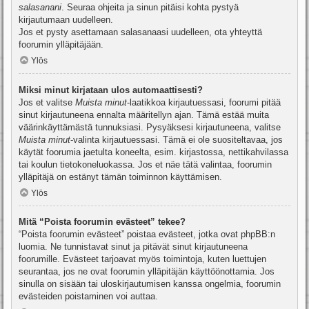
salasanani
. Seuraa ohjeita ja sinun pitäisi kohta pystyä
kirjautumaan uudelleen.
Jos et pysty asettamaan salasanaasi uudelleen, ota yhteyttä
foorumin ylläpitäjään.
Ylös
Miksi minut kirjataan ulos automaattisesti?
Jos et valitse
Muista minut
-laatikkoa kirjautuessasi, foorumi pitää
sinut kirjautuneena ennalta määritellyn ajan. Tämä estää muita
väärinkäyttämästä tunnuksiasi. Pysyäksesi kirjautuneena, valitse
Muista minut
-valinta kirjautuessasi. Tämä ei ole suositeltavaa, jos
käytät foorumia jaetulta koneelta, esim. kirjastossa, nettikahvilassa
tai koulun tietokoneluokassa. Jos et näe tätä valintaa, foorumin
ylläpitäjä on estänyt tämän toiminnon käyttämisen.
Ylös
Mitä “Poista foorumin evästeet” tekee?
“Poista foorumin evästeet” poistaa evästeet, jotka ovat phpBB:n
luomia. Ne tunnistavat sinut ja pitävät sinut kirjautuneena
foorumille. Evästeet tarjoavat myös toimintoja, kuten luettujen
seurantaa, jos ne ovat foorumin ylläpitäjän käyttöönottamia. Jos
sinulla on sisään tai uloskirjautumisen kanssa ongelmia, foorumin
evästeiden poistaminen voi auttaa.