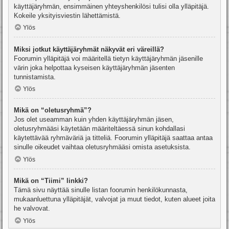
käyttäjäryhmän, ensimmäinen yhteyshenkilösi tulisi olla ylläpitäjä.
Kokeile yksityisviestin lähettämistä.
Ylös
Miksi jotkut käyttäjäryhmät näkyvät eri väreillä?
Foorumin ylläpitäjä voi määritellä tietyn käyttäjäryhmän jäsenille
värin joka helpottaa kyseisen käyttäjäryhmän jäsenten
tunnistamista.
Ylös
Mikä on “oletusryhmä”?
Jos olet useamman kuin yhden käyttäjäryhmän jäsen,
oletusryhmääsi käytetään määriteltäessä sinun kohdallasi
käytettävää ryhmäväriä ja titteliä. Foorumin ylläpitäjä saattaa antaa
sinulle oikeudet vaihtaa oletusryhmääsi omista asetuksista.
Ylös
Mikä on “Tiimi” linkki?
Tämä sivu näyttää sinulle listan foorumin henkilökunnasta,
mukaanluettuna ylläpitäjät, valvojat ja muut tiedot, kuten alueet joita
he valvovat.
Ylös