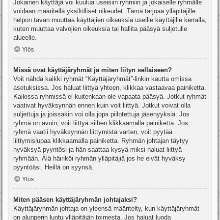
Jokainen käyttäjä voi kuulua useisiin ryhmiin ja jokaiselle ryhmälle
voidaan määritellä yksilölliset oikeudet. Tämä tarjoaa ylläpitäjille
helpon tavan muuttaa käyttäjien oikeuksia useille käyttäjille kerralla,
kuten muuttaa valvojien oikeuksia tai hallita pääsyä suljetulle
alueelle.
Ylös
Missä ovat käyttäjäryhmät ja miten liityn sellaiseen?
Voit nähdä kaikki ryhmät “Käyttäjäryhmät”-linkin kautta omissa
asetuksissa. Jos haluat liittyä yhteen, klikkaa vastaavaa painiketta.
Kaikissa ryhmissä ei kuitenkaan ole vapaata pääsyä. Jotkut ryhmät
vaativat hyväksynnän ennen kuin voit liittyä. Jotkut voivat olla
suljettuja ja joissakin voi olla jopa piilotettuja jäsenyyksiä. Jos
ryhmä on avoin, voit liittyä siihen klikkaamalla painiketta. Jos
ryhmä vaatii hyväksynnän liittymistä varten, voit pyytää
liittymislupaa klikkaamalla painiketta. Ryhmän johtajan täytyy
hyväksyä pyyntösi ja hän saattaa kysyä miksi haluat liittyä
ryhmään. Älä häiriköi ryhmän ylläpitäjiä jos he eivät hyväksy
pyyntöäsi. Heillä on syynsä.
Ylös
Miten pääsen käyttäjäryhmän johtajaksi?
Käyttäjäryhmän johtaja on yleensä määritelty, kun käyttäjäryhmät
on alunperin luotu ylläpitäjän toimesta. Jos haluat luoda