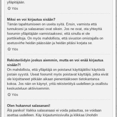
ylläpitäjään.
Ylös
Miksi en voi kirjautua sisään?
Tämän tapahtumiseen on useita syitä. Ensin, varmista että
tunnuksesi ja salasanasi ovat oikein. Jos ne ovat, ota yhteyttä
foorumin ylläpitäjään varmistaaksesi, että sinulla ei ole
porttikieltoja. On myös mahdollista, että sivuston omistajalla on
asetusvirhe heidän päässään ja heidän pitäisi korjata se.
Ylös
Rekisteröidyin joskus aiemmin, mutta en voi enää kirjautua
sisään?!
On mahdollista, että ylläpitäjä on poistanut käyttäjätilisi käytöstä
jostain syystä. Useat foorumit myös poistavat käyttäjiä, jotka eivät
ole kirjoittaneet pitkään aikaan pienentääkseen tietokantansa
kokoa. Jos näin on käynyt, yritä rekisteröityä uudelleen ja osallistu
keskusteluun aktiivisemmin.
Ylös
Olen hukannut salasanani!
Älä panikoi! Vaikka salasanaasi ei voida palauttaa, se voidaan
asettaa uudelleen. Käy kirjautumissivulla ja klikkaa
Unohdin