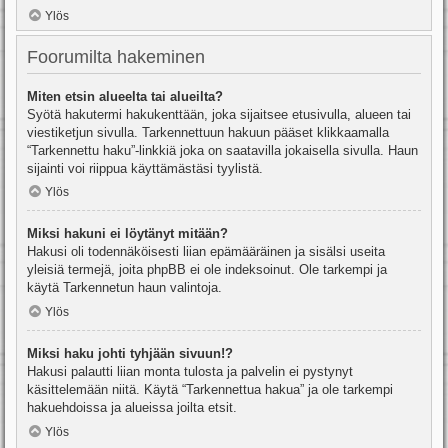
Ylös
Foorumilta hakeminen
Miten etsin alueelta tai alueilta?
Syötä hakutermi hakukenttään, joka sijaitsee etusivulla, alueen tai
viestiketjun sivulla. Tarkennettuun hakuun pääset klikkaamalla
“Tarkennettu haku”-linkkiä joka on saatavilla jokaisella sivulla. Haun
sijainti voi riippua käyttämästäsi tyylistä.
Ylös
Miksi hakuni ei löytänyt mitään?
Hakusi oli todennäköisesti liian epämääräinen ja sisälsi useita
yleisiä termejä, joita phpBB ei ole indeksoinut. Ole tarkempi ja
käytä Tarkennetun haun valintoja.
Ylös
Miksi haku johti tyhjään sivuun!?
Hakusi palautti liian monta tulosta ja palvelin ei pystynyt
käsittelemään niitä. Käytä “Tarkennettua hakua” ja ole tarkempi
hakuehdoissa ja alueissa joilta etsit.
Ylös