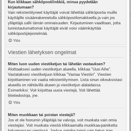
Kun klikkaan sähköpostilinkkiä, minua pyydetään
kirjautumaan?
Vain rekisteröityneet käyttäjät voivat lähettää sähköpostia muille
käyttäjille sisäänrakennetulla sähköpostilomakkeella ja vain jos
ylläpitäjä sallii tämän ominaisuuden. Kirjautuminen vaaditaan, jotta
tunnistautumattomat käyttäjät eivät voisi väärinkäyttää
sähköpostijärjestelmää.
Ylös
Viestien lähetyksen ongelmat
Miten luon uuden viestiketjun tai lähetän vastauksen?
Aloittaaksesi uuden viestiketjun alueella, klikkaa "Uusi Aihe".
Vastataksesi viestiketjuun klikkaa "Vastaa Viestiin". Viestien
kirjoittaminen voi vaatia rekisteröitymisen. Lista sinun oikeuksistasi
alueella on nähtävillä alueen ja viestiketjun alalaidassa.
Esimerkiksi: Voit kirjoittaa uusia viestejä, Voit lähettää
liitetiedostoja, jne.
Ylös
Miten muokkaan tai poistan viestejä?
Jos et ole foorumin ylläpitäjä tai valvoja, voit muokata vain omia
viestejäsi. Voit muokata viestiä klikkaamalla muokkaa-painiketta
haluamassasi viestissä. Joskus painike toimii vain tietyn ajan