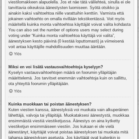
viestilomakkeen alapuolella. Jos et näe tätä välilehteä, sinulla ei ole
tarvittavia oikeuksia äänestysten luomiseen. Syötä otsikko ja
ainakin kaksi vaihtoehtoa niille varattuihin kenttiin. Varmista että
jokainen vaihtoehto on omalla rivillään tekstikentässä. Voit myös
määritellä kuinka monta vaihtoehtoa käyttäjät voivat valita kohdasta
You can also set the number of options users may select during
voting under “Kuinka monta vaihtoehtoa käyttäjä voi valita”,
äänestyksen kesto päivinä (0 kestää loputtomasti) ja viimeisenä
voit antaa käyttäjille mahdollisuuden muuttaa ääntään.
Ylös
Miksi en voi lisätä vastausvaihtoehtoja kyselyyn?
Kyselyn vastausvaihtoehtojen määrä on foorumin ylläpitäjän
määrittelemä. Jos tarvitset enemmän vaihtoehtoja kuin on sallittu,
ota yhteyttä foorumin ylläpitäjään.
Ylös
Kuinka muokkaan tai poistan äänestyksen?
Kuten viestien kanssa, äänestyksiä voi muokata vain alkuperäinen
lähettäjä, valvoja tai ylläpitäjä. Muokataksesi äänestystä, muokkaa
ensimmäistä viestiä viestiketjussa. Äänestys on aina kytketty
viestiketjun ensimmäiseen viestiin. Jos kukaan ei ole vielä
äänestänyt, käyttäjät voivat poistaa äänestyksen tai muokata mitä
tahansa äänestyksen asetusta. Jos käyttäjät ovat kuitenkin jo