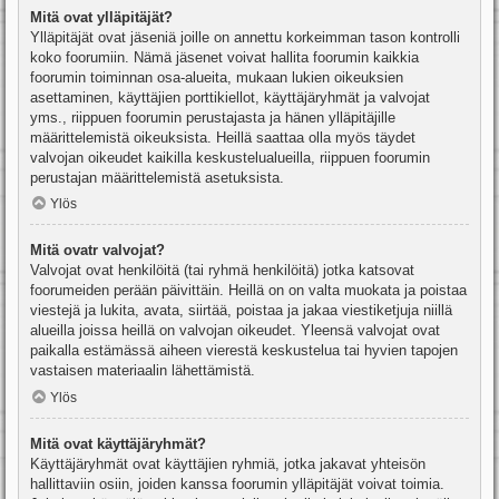
Mitä ovat ylläpitäjät?
Ylläpitäjät ovat jäseniä joille on annettu korkeimman tason kontrolli
koko foorumiin. Nämä jäsenet voivat hallita foorumin kaikkia
foorumin toiminnan osa-alueita, mukaan lukien oikeuksien
asettaminen, käyttäjien porttikiellot, käyttäjäryhmät ja valvojat
yms., riippuen foorumin perustajasta ja hänen ylläpitäjille
määrittelemistä oikeuksista. Heillä saattaa olla myös täydet
valvojan oikeudet kaikilla keskustelualueilla, riippuen foorumin
perustajan määrittelemistä asetuksista.
Ylös
Mitä ovatr valvojat?
Valvojat ovat henkilöitä (tai ryhmä henkilöitä) jotka katsovat
foorumeiden perään päivittäin. Heillä on on valta muokata ja poistaa
viestejä ja lukita, avata, siirtää, poistaa ja jakaa viestiketjuja niillä
alueilla joissa heillä on valvojan oikeudet. Yleensä valvojat ovat
paikalla estämässä aiheen vierestä keskustelua tai hyvien tapojen
vastaisen materiaalin lähettämistä.
Ylös
Mitä ovat käyttäjäryhmät?
Käyttäjäryhmät ovat käyttäjien ryhmiä, jotka jakavat yhteisön
hallittaviin osiin, joiden kanssa foorumin ylläpitäjät voivat toimia.