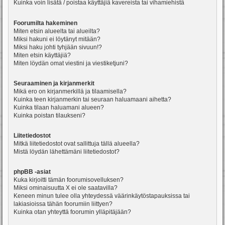
Kuinka voin lisätä / poistaa käyttäjiä kavereista tai vihamiehistä
Foorumilta hakeminen
Miten etsin alueelta tai alueilta?
Miksi hakuni ei löytänyt mitään?
Miksi haku johti tyhjään sivuun!?
Miten etsin käyttäjiä?
Miten löydän omat viestini ja viestiketjuni?
Seuraaminen ja kirjanmerkit
Mikä ero on kirjanmerkillä ja tilaamisella?
Kuinka teen kirjanmerkin tai seuraan haluamaani aihetta?
Kuinka tilaan haluamani alueen?
Kuinka poistan tilaukseni?
Liitetiedostot
Mitkä liitetiedostot ovat sallittuja tällä alueella?
Mistä löydän lähettämäni liitetiedostot?
phpBB -asiat
Kuka kirjoitti tämän foorumisovelluksen?
Miksi ominaisuutta X ei ole saatavilla?
Keneen minun tulee olla yhteydessä väärinkäytöstapauksissa tai
lakiasioissa tähän foorumiin liittyen?
Kuinka otan yhteyttä foorumin ylläpitäjään?