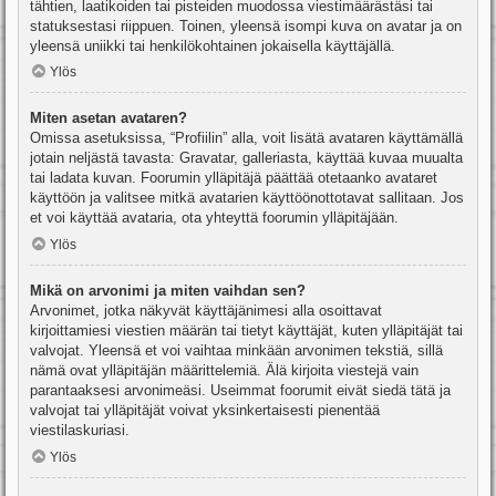
tähtien, laatikoiden tai pisteiden muodossa viestimäärästäsi tai
statuksestasi riippuen. Toinen, yleensä isompi kuva on avatar ja on
yleensä uniikki tai henkilökohtainen jokaisella käyttäjällä.
Ylös
Miten asetan avataren?
Omissa asetuksissa, “Profiilin” alla, voit lisätä avataren käyttämällä
jotain neljästä tavasta: Gravatar, galleriasta, käyttää kuvaa muualta
tai ladata kuvan. Foorumin ylläpitäjä päättää otetaanko avataret
käyttöön ja valitsee mitkä avatarien käyttöönottotavat sallitaan. Jos
et voi käyttää avataria, ota yhteyttä foorumin ylläpitäjään.
Ylös
Mikä on arvonimi ja miten vaihdan sen?
Arvonimet, jotka näkyvät käyttäjänimesi alla osoittavat
kirjoittamiesi viestien määrän tai tietyt käyttäjät, kuten ylläpitäjät tai
valvojat. Yleensä et voi vaihtaa minkään arvonimen tekstiä, sillä
nämä ovat ylläpitäjän määrittelemiä. Älä kirjoita viestejä vain
parantaaksesi arvonimeäsi. Useimmat foorumit eivät siedä tätä ja
valvojat tai ylläpitäjät voivat yksinkertaisesti pienentää
viestilaskuriasi.
Ylös