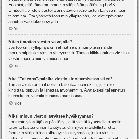
Huomioi, että tämä on foorumin ylläpitäjän päätös ja phpBB
Limitedillä ei ole sivustolla annettavien varoitusten kanssa mitään
tekemistä. Ota yhteyttä foorumin ylläpitäjään, jos olet epävarma
annetun varoituksen syystä.
Ylös
Miten ilmoitan viestin valvojalle?
Jos foorumin ylläpitäjä on sallinut sen, sinun pitäisi nähdä
raportointipainike viestin yhteydessä. Tämän klikkaaminen vie sinut
viestin raportoinnin vaiheiden läpi.
Ylös
Mitä “Tallenna”-painike viestin kirjoittamisessa tekee?
Tämän avulla on mahdollista tallentaa luonnoksia, jotka voit
kirjoittaa loppuun ja lähettää myöhemmin. Avataksesi tallennetun
luonnoksen, vieraile komissa asetuksissa.
Ylös
Miksi minun viestini tarvitsee hyväksynnän?
Foorumin ylläpitäjä on päättänyt, että viestit kyseiselle alueelle
tulee tarkastaa ennen lähetystä. On myös mahdollista, että
foorumin ylläpitäjä on siirtänyt sinut ryhmään, jonka viestit
tarkistetaan ennen lähettämistä. Ota yhteyttä foorumin ylläpitäjään